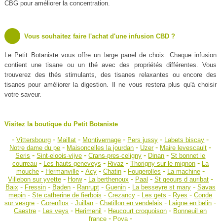
CBG pour améliorer la concentration.
Vous souhaitez faire l'achat d'une infusion CBD ?
Le Petit Botaniste vous offre un large panel de choix. Chaque infusion
contient une tisane ou un thé avec des propriétés différentes. Vous
trouverez des thés stimulants, des tisanes relaxantes ou encore des
tisanes pour améliorer la digestion. Il ne vous restera plus qu'à choisir
votre saveur.
Visitez la boutique du Petit Botaniste
-
-
-
-
-
-
Vittersbourg
Maillat
Montivernage
Pers jussy
Labets biscay
-
-
-
-
Notre dame du pe
Maisoncelles la jourdan
Uzer
Maire levescault
-
-
-
-
Seris
Sint-eloois-vijve
Crans-pres-celigny
Dinan
St bonnet le
-
-
-
-
courreau
Les hauts-geneveys
Rivaz
Thorigny sur le mignon
La
-
-
-
-
-
-
mouche
Hermanville
Acy
Chatin
Fougerolles
La machine
-
-
-
-
-
Villebon sur yvette
Horw
La berthenoux
Paal
St geours d auribat
-
-
-
-
-
-
Baix
Fressin
Baden
Ranrupt
Guenin
La besseyre st mary
Savas
-
-
-
-
-
mepin
Ste catherine de fierbois
Crezancy
Les gets
Ryes
Conde
-
-
-
-
-
sur vesgre
Gorenflos
Juillan
Chatillon en vendelais
Laigne en belin
-
-
-
-
Caestre
Les veys
Herimenil
Heucourt croquoison
Bonneuil en
-
-
france
Poya