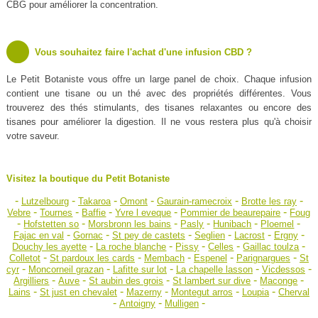
CBG pour améliorer la concentration.
Vous souhaitez faire l'achat d'une infusion CBD ?
Le Petit Botaniste vous offre un large panel de choix. Chaque infusion
contient une tisane ou un thé avec des propriétés différentes. Vous
trouverez des thés stimulants, des tisanes relaxantes ou encore des
tisanes pour améliorer la digestion. Il ne vous restera plus qu'à choisir
votre saveur.
Visitez la boutique du Petit Botaniste
-
-
-
-
-
-
Lutzelbourg
Takaroa
Omont
Gaurain-ramecroix
Brotte les ray
-
-
-
-
-
Vebre
Tournes
Baffie
Yvre l eveque
Pommier de beaurepaire
Foug
-
-
-
-
-
-
Hofstetten so
Morsbronn les bains
Pasly
Hunibach
Ploemel
-
-
-
-
-
-
Fajac en val
Gornac
St pey de castets
Seglien
Lacrost
Ergny
-
-
-
-
-
Douchy les ayette
La roche blanche
Pissy
Celles
Gaillac toulza
-
-
-
-
-
Colletot
St pardoux les cards
Membach
Espenel
Parignargues
St
-
-
-
-
-
cyr
Moncorneil grazan
Lafitte sur lot
La chapelle lasson
Vicdessos
-
-
-
-
-
Argilliers
Auve
St aubin des grois
St lambert sur dive
Maconge
-
-
-
-
-
Lains
St just en chevalet
Mazerny
Montegut arros
Loupia
Cherval
-
-
-
Antoigny
Mulligen