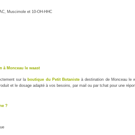
MAC, Muscimole et 10-OH-HHC
on à Monceau le waast
ectement sur la
boutique du Petit Botaniste
à destination de Monceau le w
duit et le dosage adapté à vos besoins, par mail ou par tchat pour une répo
ne ?
que