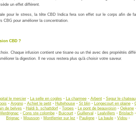
ède un effet différent.
ale pour le stress, la tête CBD Indica fera son effet sur le corps afin de
urs CBG pour améliorer la concentration.
usion CBD ?
 choix. Chaque infusion contient une tisane ou un thé avec des propriétés diff
liorer la digestion. Il ne vous restera plus qu'à choisir votre saveur.
-
-
-
-
pital le mercier
La selle en cogles
La charmee
Arbent
Segur le chateau
-
-
-
-
-
-
bois
Arogno
Achiet le petit
Hultehouse
St blin
Longecourt en plaine
-
-
-
-
in de belves
Haldi b. schattdorf
Torpes
Le pont de beauvoisin
Oekene
-
-
-
-
-
Merdrignac
Cons ste colombe
Buicourt
Guillerval
Lealvillers
Brislach
-
-
-
-
-
-
Brignac
Mousson
Montferrier sur lez
Pauligne
La baule
Vidou