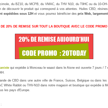
uscimole, du BZ10, du MCPB, du VMAC, du THV N10, du T9HC ou du 10-O
n de découvrir le produit qui correspond à vos attentes. Huiles CBD, résin
nt expédiées sous 12H
et vous pourrez bénéficier des
prix Web, largement
 DE 20% DE REMISE SUR TOUT LA BOUTIQUE AVEC LE CODE PROMO 
taniste
qui expédie à Monceau le waast dans le Aisne est ouverte 7 jours / 7 e
4H.
mmande de CBD dans une autre ville de France, Suisse, Belgique ou dans l
White Rabbit ou THV-N10 dans notre magasin et boutique qui expédie à Mon
ous les pays d'Europe.
 :