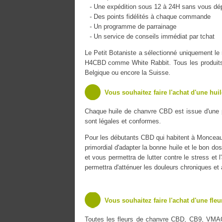
- Une expédition sous 12 à 24H sans vous dé
- Des points fidélités à chaque commande
- Un programme de parrainage
- Un service de conseils immédiat par tchat
Le Petit Botaniste a sélectionné uniquement 
H4CBD comme White Rabbit. Tous les produits s
Belgique ou encore la Suisse.
Vous souhaitez faire l'achat d'une hui
Chaque huile de chanvre CBD est issue d'une 
sont légales et conformes.
Pour les débutants CBD qui habitent à Monceau l
primordial d'adapter la bonne huile et le bon do
et vous permettra de lutter contre le stress et 
permettra d'atténuer les douleurs chroniques et
Vous souhaitez faire l'achat d'une fle
Toutes les fleurs de chanvre CBD, CB9, VMA