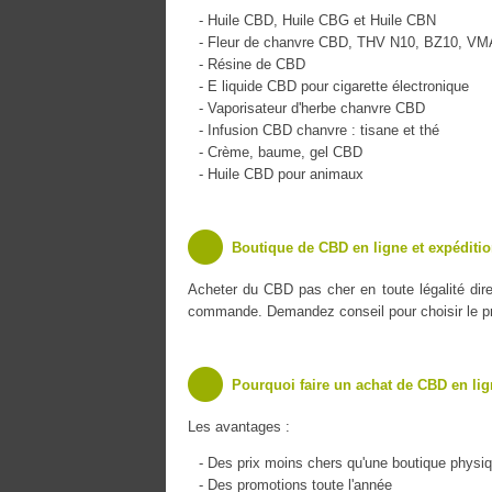
- Huile CBD, Huile CBG et Huile CBN
- Fleur de chanvre CBD, THV N10, BZ10, V
- Résine de CBD
- E liquide CBD pour cigarette électronique
- Vaporisateur d'herbe chanvre CBD
- Infusion CBD chanvre : tisane et thé
- Crème, baume, gel CBD
- Huile CBD pour animaux
Boutique de CBD en ligne et expéditi
Acheter du CBD pas cher en toute légalité dir
commande. Demandez conseil pour choisir le pro
Pourquoi faire un achat de CBD en lig
Les avantages :
- Des prix moins chers qu'une boutique physi
- Des promotions toute l'année