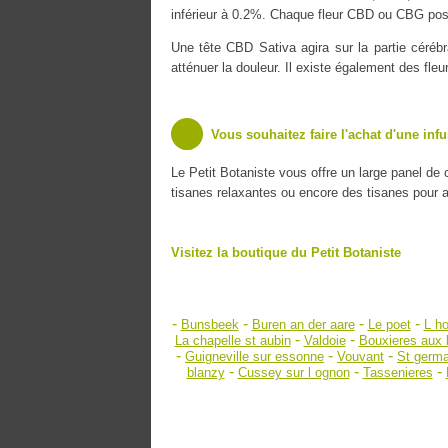
inférieur à 0.2%. Chaque fleur CBD ou CBG poss
Une tête CBD Sativa agira sur la partie cérébr
atténuer la douleur. Il existe également des fle
Vous souhaitez faire l'achat d'une inf
Le Petit Botaniste vous offre un large panel de
tisanes relaxantes ou encore des tisanes pour amé
Visitez la boutique du Petit Botaniste
-
-
-
-
Bunsbeek
Buren an der aare
Le poet
L ho
-
-
La chapelle st aubin
Valdoie
Bouxieres aux 
-
-
-
Guigneville sur essonne
Vouvant
St germa
-
-
-
blanzy
Cussey sur l ognon
Tassenieres