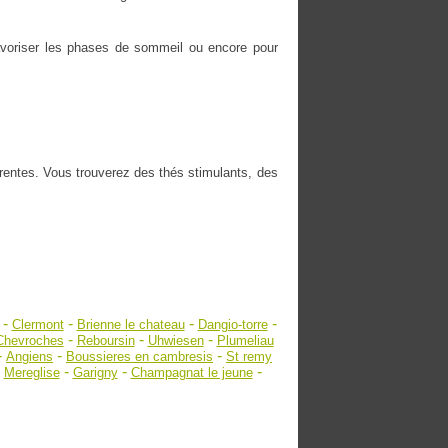
 favoriser les phases de sommeil ou encore pour
érentes. Vous trouverez des thés stimulants, des
-
-
-
-
Clermont
Brienne le chateau
Dangio-torre
-
-
-
Chevroches
Reboursin
Uhwiesen
Plumeliau
-
-
-
Angiens
Boussieres en cambresis
St remy
-
-
-
-
Mereglise
Garigny
Champagnat le jeune