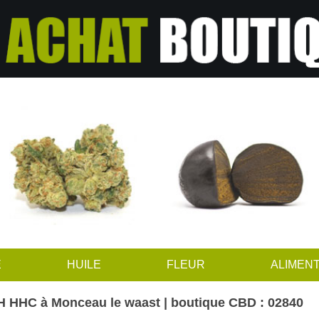
E
HUILE
FLEUR
ALIMENT
 HHC à Monceau le waast | boutique CBD : 02840