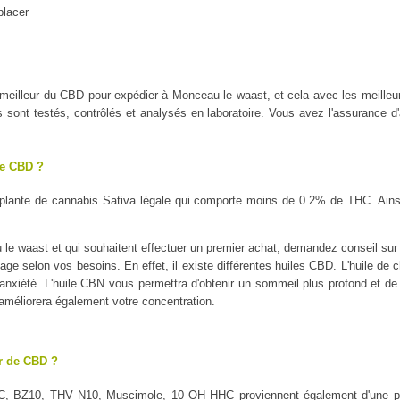
placer
le meilleur du CBD pour expédier à Monceau le waast, et cela avec les me
ont testés, contrôlés et analysés en laboratoire. Vous avez l'assurance d'a
le CBD ?
plante de cannabis Sativa légale qui comporte moins de 0.2% de THC. Ains
e waast et qui souhaitent effectuer un premier achat, demandez conseil sur le
sage selon vos besoins. En effet, il existe différentes huiles CBD. L'huile de 
l'anxiété. L'huile CBN vous permettra d'obtenir un sommeil plus profond et de 
 améliorera également votre concentration.
ur de CBD ?
C, BZ10, THV N10, Muscimole, 10 OH HHC proviennent également d'une pl