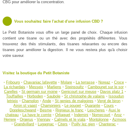
CBG pour améliorer la concentration.
Vous souhaitez faire l'achat d'une infusion CBD ?
Le Petit Botaniste vous offre un large panel de choix. Chaque infusion
contient une tisane ou un thé avec des propriétés différentes. Vous
trouverez des thés stimulants, des tisanes relaxantes ou encore des
tisanes pour améliorer la digestion. Il ne vous restera plus qu'à choisir
votre saveur.
Visitez la boutique du Petit Botaniste
-
-
-
-
-
-
-
Fribourg
Chavaniac lafayette
Molare
La terrasse
Noreaz
Croce
-
-
-
-
-
La richardais
Messeix
Marliens
Steinsoultz
Cambounet sur le sor
-
-
-
-
Carelles
St germain sur moine
Genicourt sur meuse
Davos platz 1
-
-
-
-
Touffailles
Horboden
Saubole
St christophe de valains
Issoudun
-
-
-
-
-
letrieix
Champlon
Ande
St genies de malgoires
Vergt de biron
-
-
-
-
-
Airon st vaast
Champniers
Le pouget
Quarante
Cours
-
-
-
-
Doppleschwand
Besme
Rignieux le franc
Lescheres
Auxi le
-
-
-
-
-
-
chateau
La haye le comte
Orliaguet
Indemini
Nomecourt
Aroz
-
-
-
-
-
Herrere
Orgerus
Viennay
Calmels et le viala
Montplonne
Azmoos
-
-
-
-
-
-
Grandvillard
Lugagnac
Citers
Poilly lez gien
Chanterac