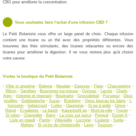
CBG pour améliorer la concentration.
Vous souhaitez faire l'achat d'une infusion CBD ?
Le Petit Botaniste vous offre un large panel de choix. Chaque infusion
contient une tisane ou un thé avec des propriétés différentes. Vous
trouverez des thés stimulants, des tisanes relaxantes ou encore des
tisanes pour améliorer la digestion. Il ne vous restera plus qu'à choisir
votre saveur.
Visitez la boutique du Petit Botaniste
-
-
-
-
-
-
-
Villar st anselme
Balerna
Nieudan
Epesses
Flagy
Chassepierre
-
-
-
-
-
-
Wikon
Sanghen
Bouvignes-sur-meuse
Quinsac
Lacres
Charly
-
-
-
-
-
Agey
Antonne et trigonant
Beugnatre
Grossdietwil
Puysegur
Deux
-
-
-
-
-
evailles
Grattepanche
Suzay
Brantigny
Vieux boucau les bains
L
-
-
-
-
-
-
huisserie
Selaincourt
Curley
Daumeray
St pe d ardet
Oreye
-
-
-
-
-
-
Roisel
Eygalieres
Le bastit
Kaiserstuhl ag
Mont-la-ville
Trungy
-
-
-
-
-
-
St julien
Champillet
Barry
La croix sur ourcq
Perreuil
Essert fr
-
-
-
-
-
-
Lisle en rigault
Pantin
Villevieille
Locmine
Coutens
Sorée
-
-
-
-
Maheru
St victor de chretienville
Lavin
Tousson