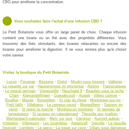
CBG pour améliorer la concentration.
Vous souhaitez faire l'achat d'une infusion CBD ?
Le Petit Botaniste vous offre un large panel de choix. Chaque infusion
contient une tisane ou un thé avec des propriétés différentes. Vous
trouverez des thés stimulants, des tisanes relaxantes ou encore des
tisanes pour améliorer la digestion. Il ne vous restera plus qu'à choisir
votre saveur.
Visitez la boutique du Petit Botaniste
-
-
-
-
-
-
-
Lozon
Pevange
Bessens
Eletot
Moulin sous touvent
Vallieres
-
-
-
La roquette sur var
Hausernmoos im emmental
Alsting
Tramezaigues
-
-
-
-
-
Le mesnil germain
Vignevieille
Neuchatel 9
Beaulieu sous la roche
-
-
-
-
-
Cham
Kleinandelfingen
Gueudecourt
Augwil
Villers canivet
-
-
-
-
-
Bouillon
Mazée
Bonstetten
St clair du rhone
Montignies-sur-roc
-
-
-
-
Petit failly
Villebarou
Le cerneux-veusil
Monguilhem
Savigny en
-
-
-
veron
St priest la marche
Montfaucon montigne
St georges de
-
-
-
longuepierre
St jacques en valgodemard
Theuville aux maillots
-
-
-
-
Mannenbach-salenstein
Mery sur oise
Ciergnon
Aumont aubrac
-
-
-
-
-
Ichtegem
Villeneuve
Les issambres
Appenzell
Sierville
La neuville
-
-
-
-
housset
Lombres
Le parcq
La roque sur ceze
Villars sous dampjoux