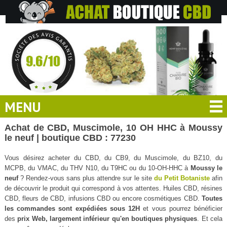
MENU
Achat de CBD, Muscimole, 10 OH HHC à Moussy
le neuf | boutique CBD : 77230
Vous désirez acheter du CBD, du CB9, du Muscimole, du BZ10, du
MCPB, du VMAC, du THV N10, du T9HC ou du 10-OH-HHC à
Moussy le
neuf
? Rendez-vous sans plus attendre sur le site
du Petit Botaniste
afin
de découvrir le produit qui correspond à vos attentes. Huiles CBD, résines
CBD, fleurs de CBD, infusions CBD ou encore cosmétiques CBD.
Toutes
les commandes sont expédiées sous 12H
et vous pourrez bénéficier
des
prix Web, largement inférieur qu'en boutiques physiques
. Et cela