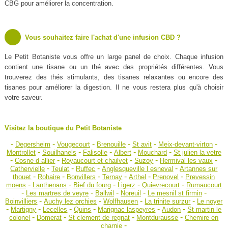
CBG pour améliorer la concentration.
Vous souhaitez faire l'achat d'une infusion CBD ?
Le Petit Botaniste vous offre un large panel de choix. Chaque infusion
contient une tisane ou un thé avec des propriétés différentes. Vous
trouverez des thés stimulants, des tisanes relaxantes ou encore des
tisanes pour améliorer la digestion. Il ne vous restera plus qu'à choisir
votre saveur.
Visitez la boutique du Petit Botaniste
-
-
-
-
-
-
Degersheim
Vougecourt
Brenouille
St avit
Meix-devant-virton
-
-
-
-
-
Montrollet
Souilhanels
Falisolle
Albert
Mouchard
St julien la vetre
-
-
-
-
-
Cosne d allier
Royaucourt et chailvet
Suzoy
Hermival les vaux
-
-
-
-
Cathervielle
Teulat
Ruffec
Anglesqueville l esneval
Artannes sur
-
-
-
-
-
-
thouet
Rohaire
Bonvillers
Ternay
Arthel
Prenovel
Prevessin
-
-
-
-
-
moens
Lanthenans
Bief du fourg
Ligerz
Quievrecourt
Rumaucourt
-
-
-
-
-
Les martres de veyre
Ballwil
Noreuil
Le mesnil st firmin
-
-
-
-
Boinvilliers
Auchy lez orchies
Wolfhausen
La trinite surzur
Le noyer
-
-
-
-
-
-
Martigny
Lecelles
Quins
Marignac laspeyres
Audon
St martin le
-
-
-
-
colonel
Domerat
St clement de regnat
Montdurausse
Chemire en
-
charnie