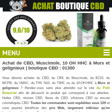
MENU
Achat de CBD, Muscimole, 10 OH HHC à Murs et
gelignieux | boutique CBD : 01300
Vous désirez acheter du CBD, du CB9, du Muscimole, du BZ10, du
MCPB, du VMAC, du THV N10, du T9HC ou du 10-OH-HHC à
Murs et
gelignieux
? Rendez-vous sans plus attendre sur le site
du Petit
Botaniste
afin de découvrir le produit qui correspond à vos attentes.
Huiles CBD, résines CBD, fleurs de CBD, infusions CBD ou encore
cosmétiques CBD.
Toutes les commandes sont expédiées sous 12H
et
vous pourrez bénéficier des
prix Web, largement inférieur qu'en