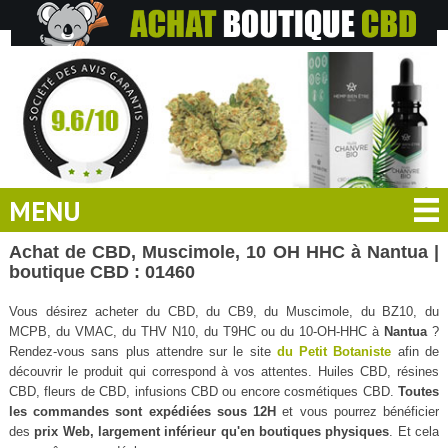
MENU
Achat de CBD, Muscimole, 10 OH HHC à Nantua |
boutique CBD : 01460
Vous désirez acheter du CBD, du CB9, du Muscimole, du BZ10, du
MCPB, du VMAC, du THV N10, du T9HC ou du 10-OH-HHC à
Nantua
?
Rendez-vous sans plus attendre sur le site
du Petit Botaniste
afin de
découvrir le produit qui correspond à vos attentes. Huiles CBD, résines
CBD, fleurs de CBD, infusions CBD ou encore cosmétiques CBD.
Toutes
les commandes sont expédiées sous 12H
et vous pourrez bénéficier
des
prix Web, largement inférieur qu'en boutiques physiques
. Et cela