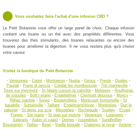
Vous souhaitez faire l'achat d'une infusion CBD ?
Le Petit Botaniste vous offre un large panel de choix. Chaque infusion
contient une tisane ou un thé avec des propriétés différentes. Vous
trouverez des thés stimulants, des tisanes relaxantes ou encore des
tisanes pour améliorer la digestion. Il ne vous restera plus qu'à choisir
votre saveur.
Visitez la boutique du Petit Botaniste
-
-
-
-
-
-
-
-
Vergonnes
Cateri
Montgeron
Nuglar
Giroux
Presle
Ouides
-
-
-
-
Paunat
Piano di peccia
Condat les montboissier
Thil manneville
-
-
-
Tours sur meymont
St hilaire cusson la valmitte
Meloisey
Rouffignac
-
-
-
-
-
de sigoules
Bort l etang
Englebelmer
Clermont dessous
Moncy
-
-
-
-
Rilhac xaintrie
Siviez
Boutervilliers
Montcourt fromonville
St
-
-
-
-
-
baudelle
Surtainville
Taillant
Engelmanshoven
Monesties
Dun le
-
-
-
-
-
-
palestel
St denis sur scie
Mespelare
Rochegude
Souhey
Ecueil
-
-
-
-
-
Forges
Ste marie
St jean sur moivre
Verargues
Louvieres
-
-
-
-
-
Salerans
Aubin st vaast
Dornes
Issendolus
Sundhoffen
-
-
-
-
-
-
Bosquentin
Teillay
Biran
Vieille brioude
Chatenoy le royal
Astene