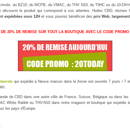
uscimole, du BZ10, du MCPB, du VMAC, du THV N10, du T9HC ou du 10-OH
 découvrir le produit qui correspond à vos attentes. Huiles CBD, résine
nt expédiées sous 12H
et vous pourrez bénéficier des
prix Web, largement
 DE 20% DE REMISE SUR TOUT LA BOUTIQUE AVEC LE CODE PROMO 
otaniste
qui expédie à Neuve maison dans le Aisne est ouverte 7 jours / 7 et
4H.
mmande de CBD dans une autre ville de France, Suisse, Belgique ou dans l
C White Rabbit ou THV-N10 dans notre magasin et boutique qui expédie à N
ous les pays d'Europe.
 :