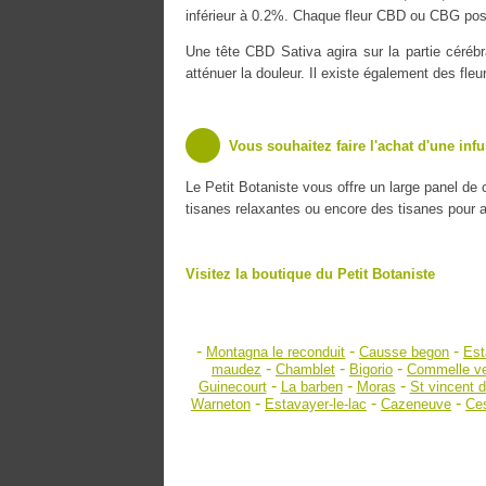
inférieur à 0.2%. Chaque fleur CBD ou CBG poss
Une tête CBD Sativa agira sur la partie cérébr
atténuer la douleur. Il existe également des fle
Vous souhaitez faire l'achat d'une inf
Le Petit Botaniste vous offre un large panel de
tisanes relaxantes ou encore des tisanes pour amé
Visitez la boutique du Petit Botaniste
-
-
-
Montagna le reconduit
Causse begon
Est
-
-
-
maudez
Chamblet
Bigorio
Commelle v
-
-
-
Guinecourt
La barben
Moras
St vincent 
-
-
-
Warneton
Estavayer-le-lac
Cazeneuve
Ce