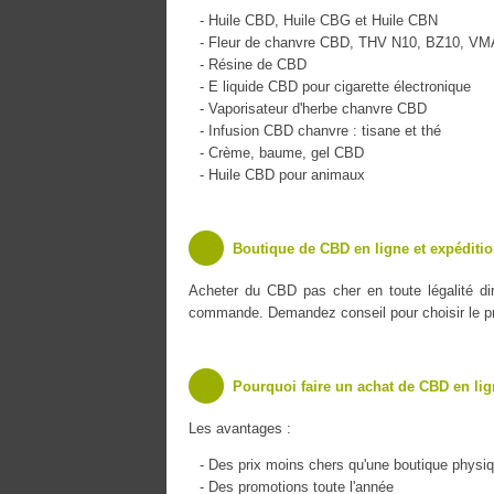
- Huile CBD, Huile CBG et Huile CBN
- Fleur de chanvre CBD, THV N10, BZ10, V
- Résine de CBD
- E liquide CBD pour cigarette électronique
- Vaporisateur d'herbe chanvre CBD
- Infusion CBD chanvre : tisane et thé
- Crème, baume, gel CBD
- Huile CBD pour animaux
Boutique de CBD en ligne et expéditi
Acheter du CBD pas cher en toute légalité d
commande. Demandez conseil pour choisir le pro
Pourquoi faire un achat de CBD en lig
Les avantages :
- Des prix moins chers qu'une boutique physi
- Des promotions toute l'année