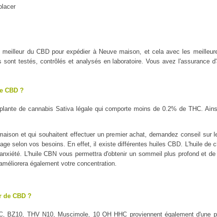
placer
 le meilleur du CBD pour expédier à Neuve maison, et cela avec les mei
ont testés, contrôlés et analysés en laboratoire. Vous avez l'assurance d'a
le CBD ?
plante de cannabis Sativa légale qui comporte moins de 0.2% de THC. Ains
ison et qui souhaitent effectuer un premier achat, demandez conseil sur le 
sage selon vos besoins. En effet, il existe différentes huiles CBD. L'huile de 
l'anxiété. L'huile CBN vous permettra d'obtenir un sommeil plus profond et de 
 améliorera également votre concentration.
ur de CBD ?
C, BZ10, THV N10, Muscimole, 10 OH HHC proviennent également d'une pl