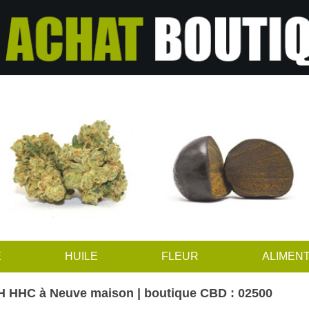
E
HUILE
FLEUR
ALIMENT
H HHC à Neuve maison | boutique CBD : 02500