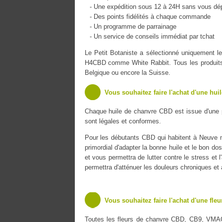
- Une expédition sous 12 à 24H sans vous dé
- Des points fidélités à chaque commande
- Un programme de parrainage
- Un service de conseils immédiat par tchat
Le Petit Botaniste a sélectionné uniquement
H4CBD comme White Rabbit. Tous les produits s
Belgique ou encore la Suisse.
Vous souhaitez faire l'achat d'une hui
Chaque huile de chanvre CBD est issue d'une 
sont légales et conformes.
Pour les débutants CBD qui habitent à Neuve ma
primordial d'adapter la bonne huile et le bon do
et vous permettra de lutter contre le stress et 
permettra d'atténuer les douleurs chroniques et
Vous souhaitez faire l'achat d'une fle
Toutes les fleurs de chanvre CBD, CB9, VMA