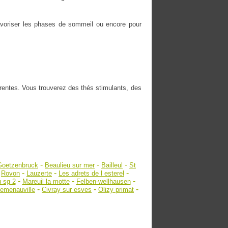
 favoriser les phases de sommeil ou encore pour
érentes. Vous trouverez des thés stimulants, des
-
-
-
Goetzenbruck
Beaulieu sur mer
Bailleul
St
-
-
-
-
Rovon
Lauzerte
Les adrets de l esterel
-
-
-
 sg 2
Mareuil la motte
Felben-wellhausen
-
-
-
remenauville
Civray sur esves
Olizy primat