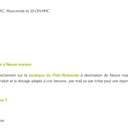
MAC, Muscimole et 10-OH-HHC
on à Neuve maison
irectement sur la
boutique du Petit Botaniste
à destination de Neuve mais
duit et le dosage adapté à vos besoins, par mail ou par tchat pour une répo
ne ?
que