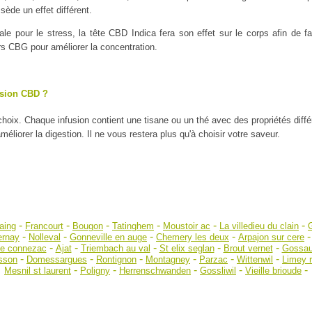
ède un effet différent.
ale pour le stress, la tête CBD Indica fera son effet sur le corps afin de
urs CBG pour améliorer la concentration.
usion CBD ?
 choix. Chaque infusion contient une tisane ou un thé avec des propriétés diff
liorer la digestion. Il ne vous restera plus qu'à choisir votre saveur.
-
-
-
-
-
-
aing
Francourt
Bougon
Tatinghem
Moustoir ac
La villedieu du clain
-
-
-
-
ernay
Nolleval
Gonneville en auge
Chemery les deux
Arpajon sur cere
-
-
-
-
-
de connezac
Ajat
Triembach au val
St elix seglan
Brout vernet
Gossau
-
-
-
-
-
-
sson
Domessargues
Rontignon
Montagney
Parzac
Wittenwil
Limey 
-
-
-
-
-
Mesnil st laurent
Poligny
Herrenschwanden
Gossliwil
Vieille brioude