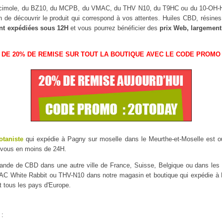
uscimole, du BZ10, du MCPB, du VMAC, du THV N10, du T9HC ou du 10-OH
n de découvrir le produit qui correspond à vos attentes. Huiles CBD, résin
nt expédiées sous 12H
et vous pourrez bénéficier des
prix Web, largement
 DE 20% DE REMISE SUR TOUT LA BOUTIQUE AVEC LE CODE PROMO 
otaniste
qui expédie à Pagny sur moselle dans le Meurthe-et-Moselle est ouv
 vous en moins de 24H.
mmande de CBD dans une autre ville de France, Suisse, Belgique ou dans l
 White Rabbit ou THV-N10 dans notre magasin et boutique qui expédie à Pa
t tous les pays d'Europe.
 :