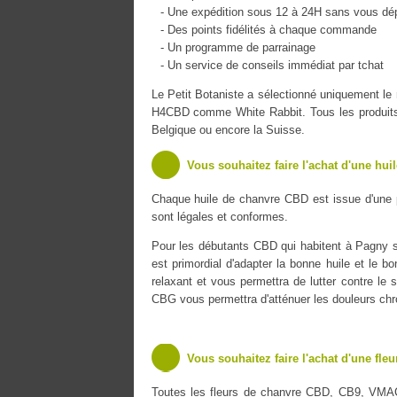
- Une expédition sous 12 à 24H sans vous dé
- Des points fidélités à chaque commande
- Un programme de parrainage
- Un service de conseils immédiat par tchat
Le Petit Botaniste a sélectionné uniquement 
H4CBD comme White Rabbit. Tous les produits s
Belgique ou encore la Suisse.
Vous souhaitez faire l'achat d'une hui
Chaque huile de chanvre CBD est issue d'une 
sont légales et conformes.
Pour les débutants CBD qui habitent à Pagny su
est primordial d'adapter la bonne huile et le b
relaxant et vous permettra de lutter contre le s
CBG vous permettra d'atténuer les douleurs chr
Vous souhaitez faire l'achat d'une fle
Toutes les fleurs de chanvre CBD, CB9, VMA