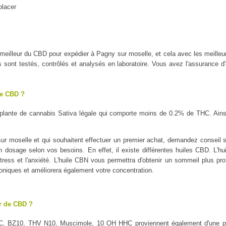
placer
le meilleur du CBD pour expédier à Pagny sur moselle, et cela avec les me
ont testés, contrôlés et analysés en laboratoire. Vous avez l'assurance d'a
le CBD ?
plante de cannabis Sativa légale qui comporte moins de 0.2% de THC. Ains
r moselle et qui souhaitent effectuer un premier achat, demandez conseil sur
on dosage selon vos besoins. En effet, il existe différentes huiles CBD. L'h
tress et l'anxiété. L'huile CBN vous permettra d'obtenir un sommeil plus profo
oniques et améliorera également votre concentration.
ur de CBD ?
C, BZ10, THV N10, Muscimole, 10 OH HHC proviennent également d'une pl