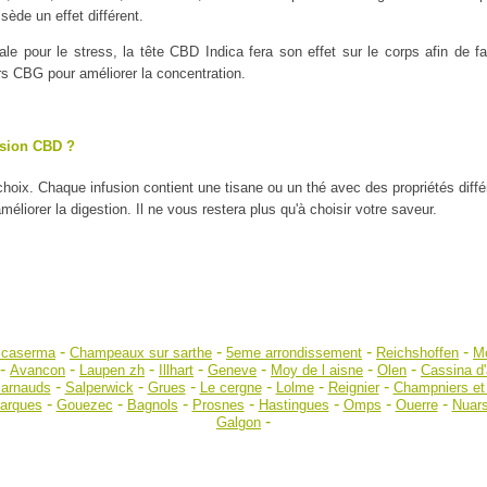
ède un effet différent.
ale pour le stress, la tête CBD Indica fera son effet sur le corps afin de
urs CBG pour améliorer la concentration.
usion CBD ?
 choix. Chaque infusion contient une tisane ou un thé avec des propriétés diff
liorer la digestion. Il ne vous restera plus qu'à choisir votre saveur.
-
-
-
-
 caserma
Champeaux sur sarthe
5eme arrondissement
Reichshoffen
Mo
-
-
-
-
-
-
-
Avancon
Laupen zh
Illhart
Geneve
Moy de l aisne
Olen
Cassina d
-
-
-
-
-
-
 arnauds
Salperwick
Grues
Le cergne
Lolme
Reignier
Champniers et 
-
-
-
-
-
-
-
barques
Gouezec
Bagnols
Prosnes
Hastingues
Omps
Ouerre
Nuar
-
Galgon