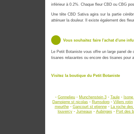
inférieur à 0.2%. Chaque fleur CBD ou CBG poss
Une tête CBD Sativa agira sur la partie cérébr
atténuer la douleur. Il existe également des fle
Vous souhaitez faire l'achat d'une inf
Le Petit Botaniste vous offre un large panel de
tisanes relaxantes ou encore des tisanes pour amé
Visitez la boutique du Petit Botaniste
-
-
-
-
Gonnelieu
Munchenstein 3
Taule
Isone
-
-
Dampierre st nicolas
Rumsdorp
Villers rotin
-
-
meurthe
Gancourt st etienne
La roche des
-
-
-
louvercy
Jumeaux
Aubinges
Port des 