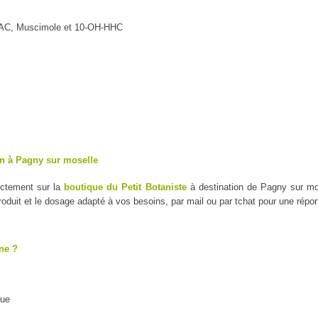
MAC, Muscimole et 10-OH-HHC
on à Pagny sur moselle
ectement sur la
boutique du Petit Botaniste
à destination de Pagny sur mos
duit et le dosage adapté à vos besoins, par mail ou par tchat pour une répo
ne ?
que