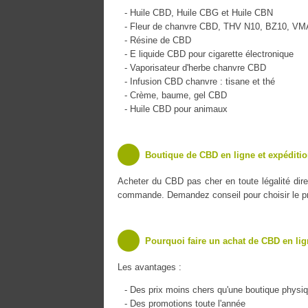
- Huile CBD, Huile CBG et Huile CBN
- Fleur de chanvre CBD, THV N10, BZ10, V
- Résine de CBD
- E liquide CBD pour cigarette électronique
- Vaporisateur d'herbe chanvre CBD
- Infusion CBD chanvre : tisane et thé
- Crème, baume, gel CBD
- Huile CBD pour animaux
Boutique de CBD en ligne et expéditi
Acheter du CBD pas cher en toute légalité dir
commande. Demandez conseil pour choisir le pro
Pourquoi faire un achat de CBD en lig
Les avantages :
- Des prix moins chers qu'une boutique physi
- Des promotions toute l'année