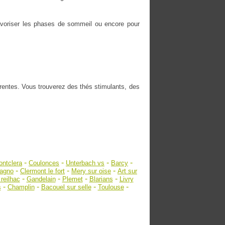
 favoriser les phases de sommeil ou encore pour
érentes. Vous trouverez des thés stimulants, des
-
-
-
-
ntclera
Coulonces
Unterbach vs
Barcy
-
-
-
'agno
Clermont le fort
Mery sur oise
Art sur
-
-
-
-
reilhac
Gandelain
Plemet
Blarians
Livry
-
-
-
-
s
Champlin
Bacouel sur selle
Toulouse