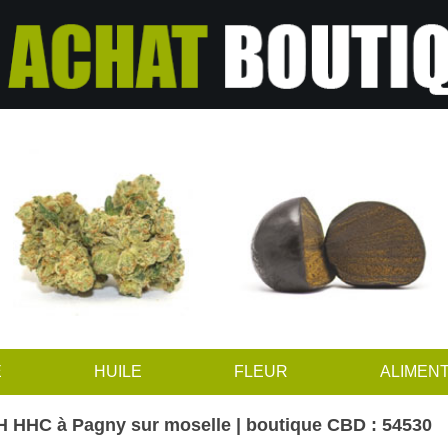
E
HUILE
FLEUR
ALIMENT
 HHC à Pagny sur moselle | boutique CBD : 54530