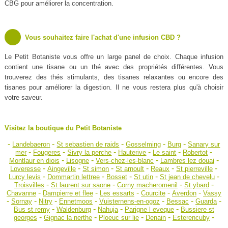
CBG pour améliorer la concentration.
Vous souhaitez faire l'achat d'une infusion CBD ?
Le Petit Botaniste vous offre un large panel de choix. Chaque infusion
contient une tisane ou un thé avec des propriétés différentes. Vous
trouverez des thés stimulants, des tisanes relaxantes ou encore des
tisanes pour améliorer la digestion. Il ne vous restera plus qu'à choisir
votre saveur.
Visitez la boutique du Petit Botaniste
-
-
-
-
-
Landebaeron
St sebastien de raids
Gosselming
Burg
Sanary sur
-
-
-
-
-
-
mer
Fougeres
Sivry la perche
Hauterive
Le saint
Robertot
-
-
-
-
Montlaur en diois
Lisogne
Vers-chez-les-blanc
Lambres lez douai
-
-
-
-
-
-
Loveresse
Aingeville
St simon
St arnoult
Reaux
St pierreville
-
-
-
-
-
Lurcy levis
Dommartin lettree
Bosset
St utin
St jean de chevelu
-
-
-
-
Troisvilles
St laurent sur saone
Corny macheromenil
St ybard
-
-
-
-
-
Chavanne
Dampierre et flee
Les essarts
Courcite
Averdon
Vassy
-
-
-
-
-
-
-
Sornay
Nitry
Ennetmoos
Vuisternens-en-ogoz
Bessac
Guarda
-
-
-
-
Bus st remy
Waldenburg
Nahuja
Parigne l eveque
Bussiere st
-
-
-
-
-
georges
Gignac la nerthe
Ploeuc sur lie
Denain
Esterencuby