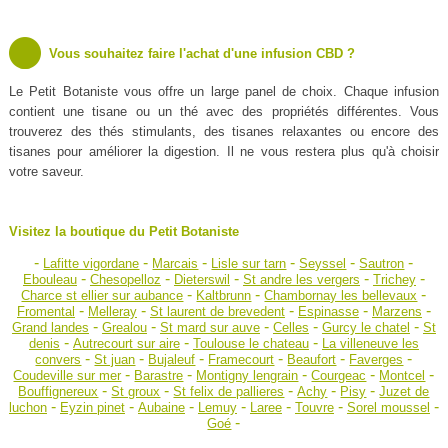
Vous souhaitez faire l'achat d'une infusion CBD ?
Le Petit Botaniste vous offre un large panel de choix. Chaque infusion
contient une tisane ou un thé avec des propriétés différentes. Vous
trouverez des thés stimulants, des tisanes relaxantes ou encore des
tisanes pour améliorer la digestion. Il ne vous restera plus qu'à choisir
votre saveur.
Visitez la boutique du Petit Botaniste
-
-
-
-
-
-
Lafitte vigordane
Marcais
Lisle sur tarn
Seyssel
Sautron
-
-
-
-
-
Ebouleau
Chesopelloz
Dieterswil
St andre les vergers
Trichey
-
-
-
Charce st ellier sur aubance
Kaltbrunn
Chambornay les bellevaux
-
-
-
-
-
Fromental
Melleray
St laurent de brevedent
Espinasse
Marzens
-
-
-
-
-
Grand landes
Grealou
St mard sur auve
Celles
Gurcy le chatel
St
-
-
-
denis
Autrecourt sur aire
Toulouse le chateau
La villeneuve les
-
-
-
-
-
-
convers
St juan
Bujaleuf
Framecourt
Beaufort
Faverges
-
-
-
-
-
Coudeville sur mer
Barastre
Montigny lengrain
Courgeac
Montcel
-
-
-
-
-
Bouffignereux
St groux
St felix de pallieres
Achy
Pisy
Juzet de
-
-
-
-
-
-
-
luchon
Eyzin pinet
Aubaine
Lemuy
Laree
Touvre
Sorel moussel
-
Goé