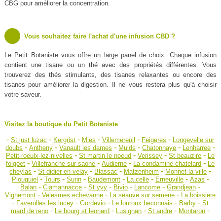
CBG pour améliorer la concentration.
Vous souhaitez faire l'achat d'une infusion CBD ?
Le Petit Botaniste vous offre un large panel de choix. Chaque infusion
contient une tisane ou un thé avec des propriétés différentes. Vous
trouverez des thés stimulants, des tisanes relaxantes ou encore des
tisanes pour améliorer la digestion. Il ne vous restera plus qu'à choisir
votre saveur.
Visitez la boutique du Petit Botaniste
-
-
-
-
-
-
St just luzac
Kergrist
Mies
Villemereuil
Feigeres
Longevelle sur
-
-
-
-
-
-
doubs
Antheny
Vanault les dames
Muids
Chatonnaye
Lenharree
-
-
-
-
Petit-roeulx-lez-nivelles
St martin le noeud
Verissey
St beauzire
Le
-
-
-
-
folgoet
Villefranche sur saone
Audierne
La condamine chatelard
Le
-
-
-
-
-
cheylas
St didier en velay
Blassac
Matzenheim
Monnet la ville
-
-
-
-
-
-
-
Plouguiel
Tours
Surin
Baudemont
La celle
Erneuville
Azas
-
-
-
-
-
-
Balan
Ciamannacce
St yvy
Bivio
Lancome
Grandjean
-
-
-
Vignemont
Velesmes echevanne
La seauve sur semene
La boissiere
-
-
-
-
-
Faverolles les lucey
Gordevio
Le louroux beconnais
Barby
St
-
-
-
-
-
mard de reno
Le bourg st leonard
Lusignan
St andre
Montaron