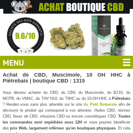
MENU
Achat de CBD, Muscimole, 10 OH HHC à
Piètrebais | boutique CBD : 1315
Vous désirez acheter du CBD, du CB9, du Muscimole, du BZ10, du
MCPB, du VMAC, du THV N10, du T9HC ou du 10-OH-HHC à
Piètrebais
? Rendez-vous sans plus attendre sur le site
du Petit Botaniste
afin de
découvrir le produit qui correspond à vos attentes. Huiles CBD, résines
CBD, fleurs de CBD, infusions CBD ou encore cosmétiques CBD.
Toutes
les commandes sont expédiées sous 12H
et vous pourrez bénéficier
des
prix Web, largement inférieur qu'en boutiques physiques
. Et cela