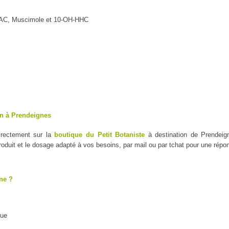
MAC, Muscimole et 10-OH-HHC
on à Prendeignes
irectement sur la
boutique du Petit Botaniste
à destination de Prendeign
duit et le dosage adapté à vos besoins, par mail ou par tchat pour une répo
ne ?
que