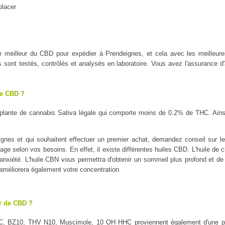
placer
 le meilleur du CBD pour expédier à Prendeignes, et cela avec les mei
ont testés, contrôlés et analysés en laboratoire. Vous avez l'assurance d'a
le CBD ?
plante de cannabis Sativa légale qui comporte moins de 0.2% de THC. Ains
nes et qui souhaitent effectuer un premier achat, demandez conseil sur le 
sage selon vos besoins. En effet, il existe différentes huiles CBD. L'huile de 
l'anxiété. L'huile CBN vous permettra d'obtenir un sommeil plus profond et de 
 améliorera également votre concentration.
ur de CBD ?
C, BZ10, THV N10, Muscimole, 10 OH HHC proviennent également d'une pl