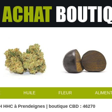
E
HUILE
FLEUR
ALIMENT
H HHC à Prendeignes | boutique CBD : 46270