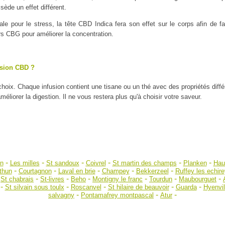
ède un effet différent.
ale pour le stress, la tête CBD Indica fera son effet sur le corps afin de
urs CBG pour améliorer la concentration.
usion CBD ?
 choix. Chaque infusion contient une tisane ou un thé avec des propriétés diff
liorer la digestion. Il ne vous restera plus qu'à choisir votre saveur.
-
-
-
-
-
-
on
Les milles
St sandoux
Coivrel
St martin des champs
Planken
Hau
-
-
-
-
-
thun
Courtagnon
Laval en brie
Champey
Bekkerzeel
Ruffey les echire
-
-
-
-
-
-
-
St chabrais
St-livres
Beho
Montigny le franc
Tourdun
Maubourguet
-
-
-
-
-
St silvain sous toulx
Roscanvel
St hilaire de beauvoir
Guarda
Hyenvil
-
-
-
salvagny
Pontamafrey montpascal
Atur