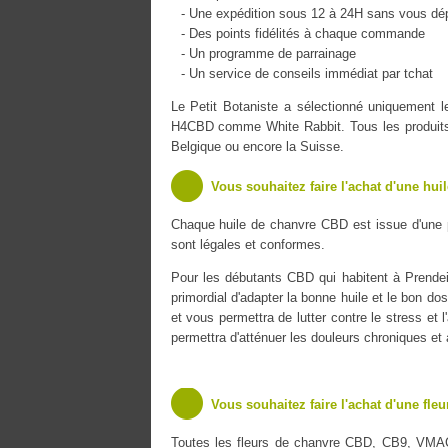
- Une expédition sous 12 à 24H sans vous dé
- Des points fidélités à chaque commande
- Un programme de parrainage
- Un service de conseils immédiat par tchat
Le Petit Botaniste a sélectionné uniquement
H4CBD comme White Rabbit. Tous les produits s
Belgique ou encore la Suisse.
Vous souhaitez faire l'achat d'une hui
Chaque huile de chanvre CBD est issue d'une 
sont légales et conformes.
Pour les débutants CBD qui habitent à Prendeig
primordial d'adapter la bonne huile et le bon do
et vous permettra de lutter contre le stress et 
permettra d'atténuer les douleurs chroniques et
Vous souhaitez faire l'achat d'une fle
Toutes les fleurs de chanvre CBD, CB9, VMA