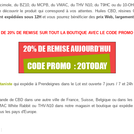
uscimole, du BZ10, du MCPB, du VMAC, du THV N10, du T9HC ou du 10-O
 découvrir le produit qui correspond à vos attentes. Huiles CBD, résine
nt expédiées sous 12H
et vous pourrez bénéficier des
prix Web, largement
 DE 20% DE REMISE SUR TOUT LA BOUTIQUE AVEC LE CODE PROMO 
taniste
qui expédie à Prendeignes dans le Lot est ouverte 7 jours / 7 et 24h 
mmande de CBD dans une autre ville de France, Suisse, Belgique ou dans l
C White Rabbit ou THV-N10 dans notre magasin et boutique qui expédie à 
ous les pays d'Europe.
 :