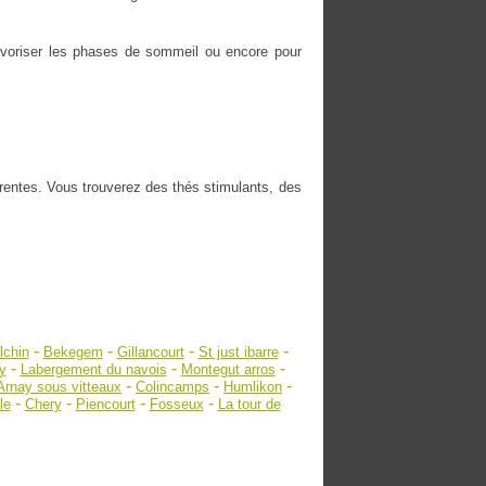
 favoriser les phases de sommeil ou encore pour
érentes. Vous trouverez des thés stimulants, des
-
-
-
-
lchin
Bekegem
Gillancourt
St just ibarre
-
-
-
y
Labergement du navois
Montegut arros
-
-
-
Arnay sous vitteaux
Colincamps
Humlikon
-
-
-
-
le
Chery
Piencourt
Fosseux
La tour de