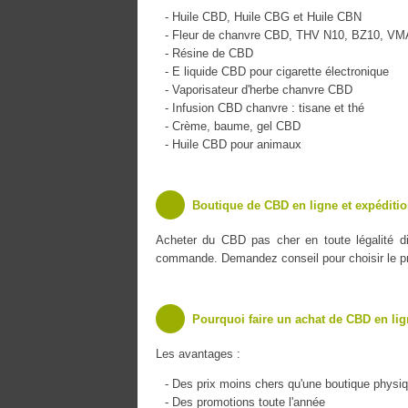
- Huile CBD, Huile CBG et Huile CBN
- Fleur de chanvre CBD, THV N10, BZ10, V
- Résine de CBD
- E liquide CBD pour cigarette électronique
- Vaporisateur d'herbe chanvre CBD
- Infusion CBD chanvre : tisane et thé
- Crème, baume, gel CBD
- Huile CBD pour animaux
Boutique de CBD en ligne et expéditi
Acheter du CBD pas cher en toute légalité d
commande. Demandez conseil pour choisir le pro
Pourquoi faire un achat de CBD en lig
Les avantages :
- Des prix moins chers qu'une boutique physi
- Des promotions toute l'année