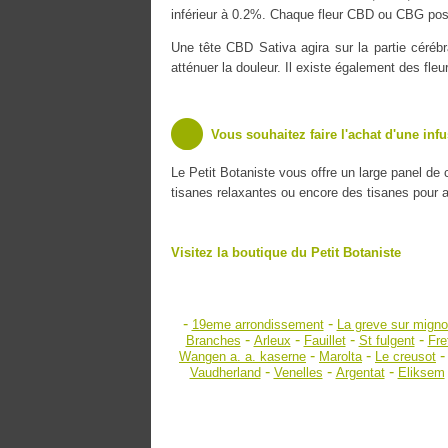
inférieur à 0.2%. Chaque fleur CBD ou CBG poss
Une tête CBD Sativa agira sur la partie cérébr
atténuer la douleur. Il existe également des fle
Vous souhaitez faire l'achat d'une inf
Le Petit Botaniste vous offre un large panel de
tisanes relaxantes ou encore des tisanes pour amé
Visitez la boutique du Petit Botaniste
-
-
19eme arrondissement
La greve sur mign
-
-
-
-
Branches
Arleux
Fauillet
St fulgent
Fre
-
-
Wangen a. a. kaserne
Marolta
Le creusot
-
-
-
Vaudherland
Venelles
Argentat
Eliksem