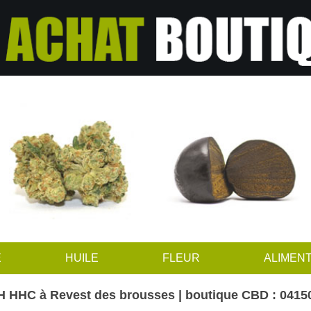
E
HUILE
FLEUR
ALIMENT
 HHC à Revest des brousses | boutique CBD : 0415