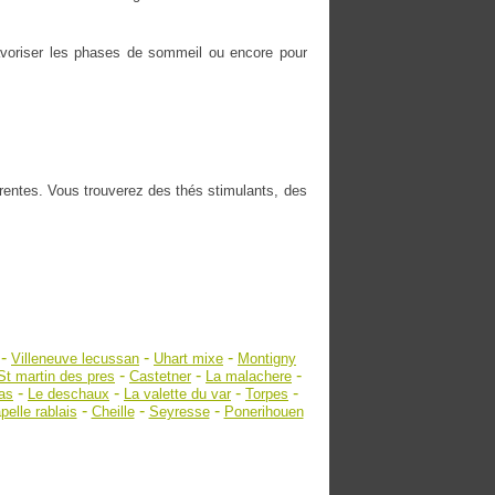
 favoriser les phases de sommeil ou encore pour
érentes. Vous trouverez des thés stimulants, des
-
-
-
Villeneuve lecussan
Uhart mixe
Montigny
-
-
-
St martin des pres
Castetner
La malachere
-
-
-
-
as
Le deschaux
La valette du var
Torpes
-
-
-
pelle rablais
Cheille
Seyresse
Ponerihouen