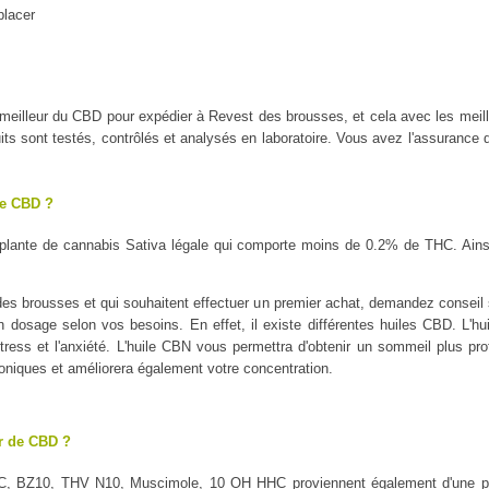
placer
le meilleur du CBD pour expédier à Revest des brousses, et cela avec les
 sont testés, contrôlés et analysés en laboratoire. Vous avez l'assurance d'
le CBD ?
plante de cannabis Sativa légale qui comporte moins de 0.2% de THC. Ains
s brousses et qui souhaitent effectuer un premier achat, demandez conseil su
on dosage selon vos besoins. En effet, il existe différentes huiles CBD. L'h
tress et l'anxiété. L'huile CBN vous permettra d'obtenir un sommeil plus profo
oniques et améliorera également votre concentration.
ur de CBD ?
C, BZ10, THV N10, Muscimole, 10 OH HHC proviennent également d'une pl