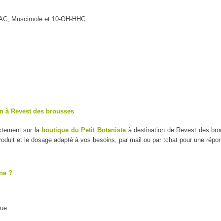
MAC, Muscimole et 10-OH-HHC
on à Revest des brousses
ctement sur la
boutique du Petit Botaniste
à destination de Revest des bro
duit et le dosage adapté à vos besoins, par mail ou par tchat pour une répo
ne ?
que