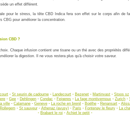
ède un effet différent.
ale pour le stress, la tête CBD Indica fera son effet sur le corps afin de
urs CBG pour améliorer la concentration.
usion CBD ?
 choix. Chaque infusion contient une tisane ou un thé avec des propriétés diff
liorer la digestion. Il ne vous restera plus qu'à choisir votre saveur.
-
-
-
-
-
court
St seurin de cadourne
Landecourt
Bezenet
Martinvast
Stoos sz
-
-
-
-
-
-
-
ere
Gee
Dehlingen
Condac
Feigeres
La fage montivernoux
Zurich
-
-
-
-
-
-
 ville
Calamane
Geneve
La roche en brenil
Boëlhe
Renansart
Aliss
-
-
-
-
-
Rollegem
St sauveur
Athenaz (avusy)
Paris
Fontenay le fleury
La cha
-
-
-
Brabant le roi
Achiet le petit