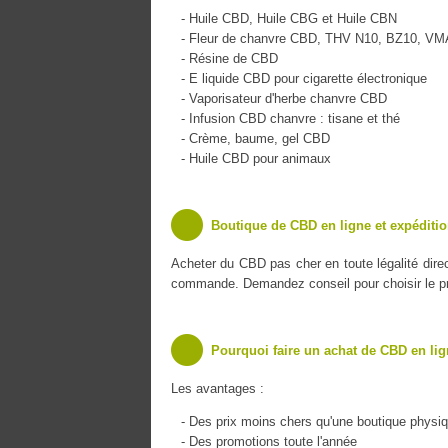
- Huile CBD, Huile CBG et Huile CBN
- Fleur de chanvre CBD, THV N10, BZ10, V
- Résine de CBD
- E liquide CBD pour cigarette électronique
- Vaporisateur d'herbe chanvre CBD
- Infusion CBD chanvre : tisane et thé
- Crème, baume, gel CBD
- Huile CBD pour animaux
Boutique de CBD en ligne et expéditi
Acheter du CBD pas cher en toute légalité dire
commande. Demandez conseil pour choisir le pro
Pourquoi faire un achat de CBD en lig
Les avantages :
- Des prix moins chers qu'une boutique physi
- Des promotions toute l'année