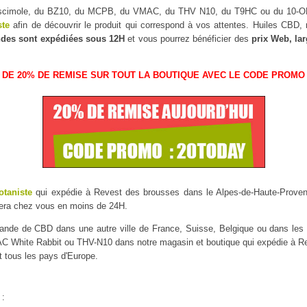
Muscimole, du BZ10, du MCPB, du VMAC, du THV N10, du T9HC ou du 10
ste
afin de découvrir le produit qui correspond à vos attentes. Huiles CBD
des sont expédiées sous 12H
et vous pourrez bénéficier des
prix Web, la
 DE 20% DE REMISE SUR TOUT LA BOUTIQUE AVEC LE CODE PROMO 
otaniste
qui expédie à Revest des brousses dans le Alpes-de-Haute-Provenc
sera chez vous en moins de 24H.
mmande de CBD dans une autre ville de France, Suisse, Belgique ou dans l
White Rabbit ou THV-N10 dans notre magasin et boutique qui expédie à Rev
t tous les pays d'Europe.
 :