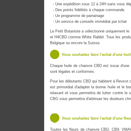
- Une expédition sous 12 à 24H sans vous dé
- Des points fidélités à chaque commande
- Un programme de parrainage
- Un service de conseils immédiat par tchat
Le Petit Botaniste a sélectionné uniquement 
et H4CBD comme White Rabbit. Tous les produits
Belgique ou encore la Suisse.
Vous souhaitez faire l'achat d'une hui
Chaque huile de chanvre CBD est issue d'une 
sont légales et conformes.
Pour les débutants CBD qui habitent à Revest de
est primordial d'adapter la bonne huile et le b
relaxant et vous permettra de lutter contre le s
CBG vous permettra d'atténuer les douleurs chr
Vous souhaitez faire l'achat d'une fle
Toutes les fleurs de chanvre CBD, CB9, VMA