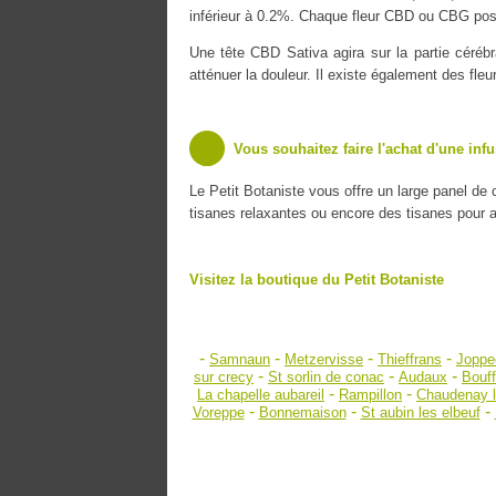
inférieur à 0.2%. Chaque fleur CBD ou CBG poss
Une tête CBD Sativa agira sur la partie cérébr
atténuer la douleur. Il existe également des fle
Vous souhaitez faire l'achat d'une inf
Le Petit Botaniste vous offre un large panel de
tisanes relaxantes ou encore des tisanes pour amé
Visitez la boutique du Petit Botaniste
-
-
-
-
Samnaun
Metzervisse
Thieffrans
Joppe
-
-
-
sur crecy
St sorlin de conac
Audaux
Bouff
-
-
La chapelle aubareil
Rampillon
Chaudenay la
-
-
-
Voreppe
Bonnemaison
St aubin les elbeuf