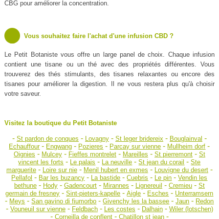
CBG pour améliorer la concentration.
Vous souhaitez faire l'achat d'une infusion CBD ?
Le Petit Botaniste vous offre un large panel de choix. Chaque infusion
contient une tisane ou un thé avec des propriétés différentes. Vous
trouverez des thés stimulants, des tisanes relaxantes ou encore des
tisanes pour améliorer la digestion. Il ne vous restera plus qu'à choisir
votre saveur.
Visitez la boutique du Petit Botaniste
-
-
-
-
-
St pardon de conques
Lovagny
St leger bridereix
Bouglainval
-
-
-
-
-
Echauffour
Engwang
Pozieres
Parcay sur vienne
Mullheim dorf
-
-
-
-
-
Oignies
Mulcey
Fieffes montrelet
Mareilles
St pierremont
St
-
-
-
-
vincent les forts
Le palais
La neuville
St jean du corail
Ste
-
-
-
-
marguerite
Loire sur nie
Menil hubert en exmes
Louvigne du desert
-
-
-
-
-
Pellafol
Bar les buzancy
La bastide
Cuebris
Le pin
Vendin les
-
-
-
-
-
-
bethune
Hody
Gadencourt
Mirannes
Lignereuil
Cremieu
St
-
-
-
-
germain de fresney
Sint-pieters-kapelle
Aigle
Esches
Unterramsern
-
-
-
-
-
Meys
San gavino di fiumorbo
Givenchy les la bassee
Jaun
Redon
-
-
-
-
-
Vouneuil sur vienne
Feldbach
Les costes
Dalhain
Wiler (lotschen)
-
-
-
Corneilla de conflent
Chatillon st jean