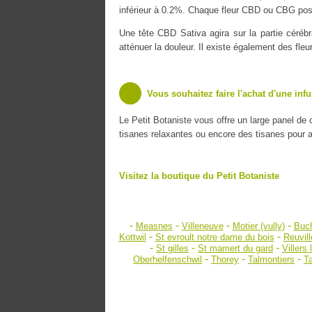
inférieur à 0.2%. Chaque fleur CBD ou CBG poss
Une tête CBD Sativa agira sur la partie cérébr
atténuer la douleur. Il existe également des fle
Vous souhaitez faire l'achat d'une inf
Le Petit Botaniste vous offre un large panel de
tisanes relaxantes ou encore des tisanes pour amé
Visitez la boutique du Petit Botaniste
-
-
-
-
Measnes
Villeneuve
Motier (vully)
Buch
-
-
Kottwil
St evroult notre dame du bois
Reuvill
-
-
-
St gilles
St mamert du gard
Villers
-
-
-
Oberhelfenschwil
Thorey
Talmontiers
T