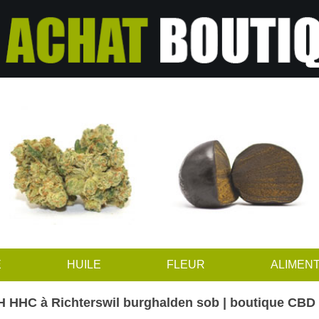
E
HUILE
FLEUR
ALIMENT
 HHC à Richterswil burghalden sob | boutique CBD 