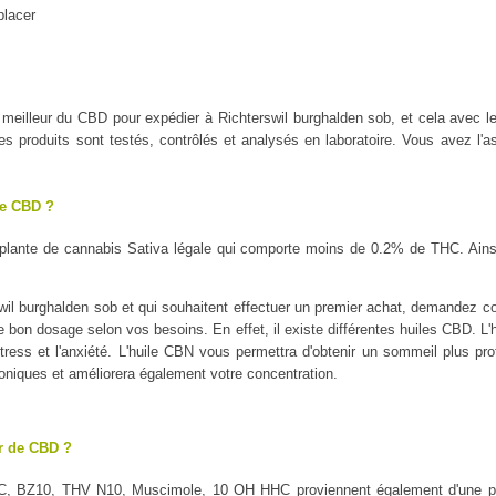
placer
e meilleur du CBD pour expédier à Richterswil burghalden sob, et cela av
oduits sont testés, contrôlés et analysés en laboratoire. Vous avez l'as
le CBD ?
plante de cannabis Sativa légale qui comporte moins de 0.2% de THC. Ains
il burghalden sob et qui souhaitent effectuer un premier achat, demandez con
 le bon dosage selon vos besoins. En effet, il existe différentes huiles CBD. L
tress et l'anxiété. L'huile CBN vous permettra d'obtenir un sommeil plus profo
oniques et améliorera également votre concentration.
ur de CBD ?
C, BZ10, THV N10, Muscimole, 10 OH HHC proviennent également d'une pl