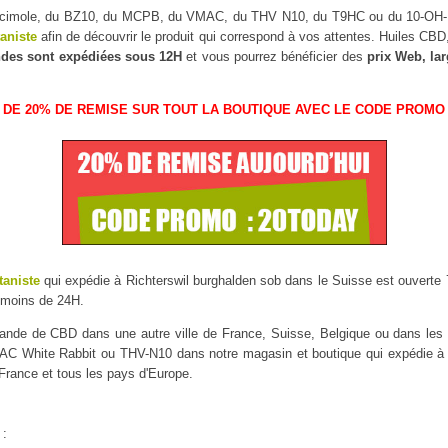
uscimole, du BZ10, du MCPB, du VMAC, du THV N10, du T9HC ou du 10-O
taniste
afin de découvrir le produit qui correspond à vos attentes. Huiles CB
des sont expédiées sous 12H
et vous pourrez bénéficier des
prix Web, la
 DE 20% DE REMISE SUR TOUT LA BOUTIQUE AVEC LE CODE PROMO 
taniste
qui expédie à Richterswil burghalden sob dans le Suisse est ouverte 7 
 moins de 24H.
mmande de CBD dans une autre ville de France, Suisse, Belgique ou dans l
 White Rabbit ou THV-N10 dans notre magasin et boutique qui expédie à Ri
 France et tous les pays d'Europe.
 :