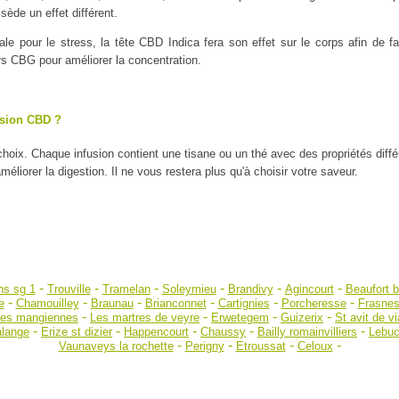
ède un effet différent.
ale pour le stress, la tête CBD Indica fera son effet sur le corps afin de
urs CBG pour améliorer la concentration.
usion CBD ?
 choix. Chaque infusion contient une tisane ou un thé avec des propriétés diff
liorer la digestion. Il ne vous restera plus qu'à choisir votre saveur.
-
-
-
-
-
-
s sg 1
Trouville
Tramelan
Soleymieu
Brandivy
Agincourt
Beaufort b
-
-
-
-
-
-
e
Chamouilley
Braunau
Brianconnet
Cartignies
Porcheresse
Frasne
-
-
-
-
 les mangiennes
Les martres de veyre
Erwetegem
Guizerix
St avit de vi
-
-
-
-
-
alange
Erize st dizier
Happencourt
Chaussy
Bailly romainvilliers
Lebuc
-
-
-
-
Vaunaveys la rochette
Perigny
Etroussat
Celoux