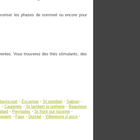
 favoriser les phases de sommeil ou encore pour
érentes. Vous trouverez des thés stimulants, des
-
-
-
-
lavincourt
Escamps
St esteben
Sabran
-
-
-
s
Cauterets
St lambert la potherie
Beaurieux
-
-
-
alard
Peyroules
St front sur nizonne
-
-
-
-
quiere
Faux
Durstel
Villeneuve d ascq