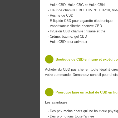
- Huile CBD, Huile CBG et Huile CBN
- Fleur de chanvre CBD, THV N10, BZ10, V
- Résine de CBD
- E liquide CBD pour cigarette électronique
- Vaporisateur d'herbe chanvre CBD
- Infusion CBD chanvre : tisane et thé
- Crème, baume, gel CBD
- Huile CBD pour animaux
Boutique de CBD en ligne et expéditio
Acheter du CBD pas cher en toute légalité dir
votre commande. Demandez conseil pour choisir 
Pourquoi faire un achat de CBD en lig
Les avantages :
- Des prix moins chers qu'une boutique physi
- Des promotions toute l'année