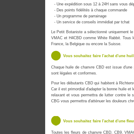
- Une expédition sous 12 à 24H sans vous dé
- Des points fidélités à chaque commande
- Un programme de parrainage
- Un service de conseils immédiat par tchat
Le Petit Botaniste a sélectionné uniquement l
VMAC et H4CBD comme White Rabbit. Tous les pr
France, la Belgique ou encore la Suisse.
Vous souhaitez faire l'achat d'une hui
Chaque huile de chanvre CBD est issue d'une 
sont légales et conformes.
Pour les débutants CBD qui habitent à Richtersw
Car il est primordial d'adapter la bonne huile et
relaxant et vous permettra de lutter contre le s
CBG vous permettra d'atténuer les douleurs chr
Vous souhaitez faire l'achat d'une fle
Toutes les fleurs de chanvre CBD, CB9, VMA