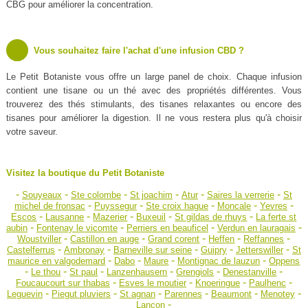
CBG pour améliorer la concentration.
Vous souhaitez faire l'achat d'une infusion CBD ?
Le Petit Botaniste vous offre un large panel de choix. Chaque infusion
contient une tisane ou un thé avec des propriétés différentes. Vous
trouverez des thés stimulants, des tisanes relaxantes ou encore des
tisanes pour améliorer la digestion. Il ne vous restera plus qu'à choisir
votre saveur.
Visitez la boutique du Petit Botaniste
-
-
-
-
-
-
Souyeaux
Ste colombe
St joachim
Atur
Saires la verrerie
St
-
-
-
-
-
michel de fronsac
Puyssegur
Ste croix hague
Moncale
Yevres
-
-
-
-
-
Escos
Lausanne
Mazerier
Buxeuil
St gildas de rhuys
La ferte st
-
-
-
-
aubin
Fontenay le vicomte
Perriers en beauficel
Verdun en lauragais
-
-
-
-
-
Woustviller
Castillon en auge
Grand corent
Heffen
Reffannes
-
-
-
-
-
Castelferrus
Ambronay
Barneville sur seine
Guipry
Jetterswiller
St
-
-
-
-
maurice en valgodemard
Dabo
Maure
Montignac de lauzun
Oppens
-
-
-
-
-
-
Le thou
St paul
Lanzenhausern
Grengiols
Denestanville
-
-
-
-
Foucaucourt sur thabas
Esves le moutier
Knoeringue
Paulhenc
-
-
-
-
-
-
Leguevin
Piegut pluviers
St agnan
Parennes
Beaumont
Menotey
-
Lancon