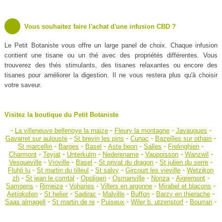
Vous souhaitez faire l'achat d'une infusion CBD ?
Le Petit Botaniste vous offre un large panel de choix. Chaque infusion
contient une tisane ou un thé avec des propriétés différentes. Vous
trouverez des thés stimulants, des tisanes relaxantes ou encore des
tisanes pour améliorer la digestion. Il ne vous restera plus qu'à choisir
votre saveur.
Visitez la boutique du Petit Botaniste
-
-
-
-
La villeneuve bellenoye la maize
Fleury la montagne
Javaugues
-
-
-
-
Gavarret sur aulouste
St brevin les pins
Cunac
Bazeilles sur othain
-
-
-
-
-
-
St marcellin
Barges
Basel
Aste beon
Salles
Frelinghien
-
-
-
-
-
-
Charmont
Teyjat
Unterkulm
Nederename
Vaupoisson
Wanzwil
-
-
-
-
-
Vesqueville
Vroville
Basel
St privat du dragon
St julien du serre
-
-
-
-
Fluhli lu
St martin du tilleul
St salvy
Gircourt les vieville
Wetzikon
-
-
-
-
-
-
zh
St jean le comtal
Oppligen
Osmanville
Nonza
Aigremont
-
-
-
-
-
Samoens
Rimeize
Voharies
Villers en argonne
Mirabel et blacons
-
-
-
-
-
-
Aetigkofen
St helier
Sadirac
Malville
Buffon
Barzy en thierache
-
-
-
-
-
Saas almagell
St martin de re
Puiseux
Wiler b. utzenstorf
Bourran