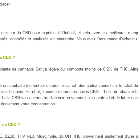
placer
 le meilleur du CBD pour expédier à Rutihof, et cela avec les meilleure
tés, contrôlés et analysés en laboratoire. Vous avez l'assurance d'acheter u
le CBD ?
plante de cannabis Sativa légale qui comporte moins de 0.2% de THC. Ains
 qui souhaitent effectuer un premier achat, demandez conseil sur le tchat du 
 vos besoins. En effet, il existe différentes huiles CBD. L'huile de chanvre b
é. L'huile CBN vous permettra d'obtenir un sommeil plus profond et de lutter con
a également votre concentration.
ur de CBD ?
C, BZ10, THV N10, Muscimole, 10 OH HHC proviennent également d'une pl