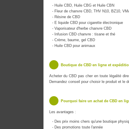
- Huile CBD, Huile CBG et Huile CBN
- Fleur de chanvre CBD, THV N10, BZ10, V
- Résine de CBD
- E liquide CBD pour cigarette électronique
- Vaporisateur d'herbe chanvre CBD
- Infusion CBD chanvre : tisane et thé
- Crème, baume, gel CBD
- Huile CBD pour animaux
Boutique de CBD en ligne et expéditio
Acheter du CBD pas cher en toute légalité dir
Demandez conseil pour choisir le produit et le 
Pourquoi faire un achat de CBD en lig
Les avantages :
- Des prix moins chers qu'une boutique physi
- Des promotions toute l'année