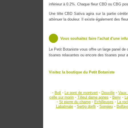
inférieur à 0.2%. Chaque fleur CBD ou CBG poss
Une tête CBD Sativa agira sur la partie cérébr
atténuer la douleur. Il existe également des fle
Vous souhaitez faire l'achat d'une inf
Le Petit Botaniste vous offre un large panel de
tisanes relaxantes ou encore des tisanes pour amé
Visitez la boutique du Petit Botaniste
-
-
-
-
Boll
Le pont de montvert
Douville
Vaux 
-
-
-
celle sur morin
Tilleul dame agnes
Beny
L
-
-
-
St pierre du champ
Echilleuses
La roc
-
-
-
Labatmale
Sertig dorfli
Songieu
Belfay