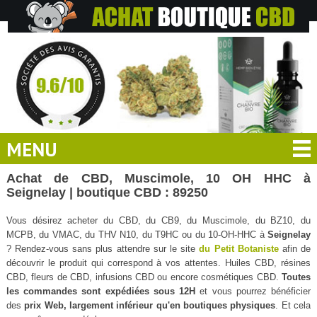
MENU
Achat de CBD, Muscimole, 10 OH HHC à
Seignelay | boutique CBD : 89250
Vous désirez acheter du CBD, du CB9, du Muscimole, du BZ10, du
MCPB, du VMAC, du THV N10, du T9HC ou du 10-OH-HHC à
Seignelay
? Rendez-vous sans plus attendre sur le site
du Petit Botaniste
afin de
découvrir le produit qui correspond à vos attentes. Huiles CBD, résines
CBD, fleurs de CBD, infusions CBD ou encore cosmétiques CBD.
Toutes
les commandes sont expédiées sous 12H
et vous pourrez bénéficier
des
prix Web, largement inférieur qu'en boutiques physiques
. Et cela