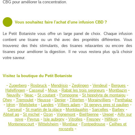
CBG pour améliorer la concentration.
Vous souhaitez faire l'achat d'une infusion CBD ?
Le Petit Botaniste vous offre un large panel de choix. Chaque infusion
contient une tisane ou un thé avec des propriétés différentes. Vous
trouverez des thés stimulants, des tisanes relaxantes ou encore des
tisanes pour améliorer la digestion. Il ne vous restera plus qu'à choisir
votre saveur.
Visitez la boutique du Petit Botaniste
-
-
-
-
-
-
-
Zugerberg
Rosbruck
Mendrisio
Zeglingen
Vendeuil
Bergues
-
-
-
-
-
Hafelfingen
Casseuil
Moux
Rabat les trois seigneurs
Montbazin
-
-
-
-
-
Neuvilly
Neac
St coutant
Pompogne
St hippolyte de montaigu
-
-
-
-
-
-
Ohey
Tremoulet
Heusse
Denier
Titterten
Morainvilliers
Penthalaz
-
-
-
-
-
-
Idron
Wielsbeke
Landes
Villiers adam
St geneys pres st paulien
-
-
-
-
-
Cerseuil
St martin de la place
Montdauphin
Sarcelles
Barbey
-
-
-
-
-
-
Abtwil ag
St michel
Ozon
Vignemont
Biel/bienne
Urepel
Ailly sur
-
-
-
-
-
-
noye
Peyrus
Isle aubigny
Vitrolles
Fresney
Hilfikon
-
-
-
-
Montenescourt
Wittelsheim
Montlaur
Fontpedrouse
Ceilhes et
-
rocozels