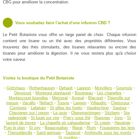
CBG pour améliorer la concentration.
Vous souhaitez faire l'achat d'une infusion CBD ?
Le Petit Botaniste vous offre un large panel de choix. Chaque infusion
contient une tisane ou un thé avec des propriétés différentes. Vous
trouverez des thés stimulants, des tisanes relaxantes ou encore des
tisanes pour améliorer la digestion. Il ne vous restera plus qu'à choisir
votre saveur.
Visitez la boutique du Petit Botaniste
-
-
-
-
-
-
-
Gottshaus
Rothenhausen
Dehault
Lappion
Morvillers
Goumois
-
-
-
-
Devesset
Montegut plantaurel
Bougneau
Les chapelles
-
-
-
-
Montescourt lizerolles
Metzeral
Avreuil
Blacourt
Thierville sur
-
-
-
-
-
-
-
meuse
Vacallo
Nefiach
Touvre
Langon
Villaudric
Cheissoux
-
-
-
-
-
Cistrieres
Lebetain
St gilles les forets
Vaudreching
Sautour
-
-
-
-
Chevigney sur l ognon
La javie
Oberengstringen
Sitzberg
Ste
-
-
-
-
-
radegonde
St louet sur vire
Precy sous thil
Ruesnes
Jons
St
-
-
-
-
laurent de treves
La chapelle en valgaudemar
St crepin
Havange
-
-
-
-
-
Pujo le plan
St jory
Beaucoudray
Marat
Riom
Fouquieres les lens
-
-
-
-
-
Therouldeville
Saint-germain
Tautavel
Amfreville sous les monts
-
St morillon