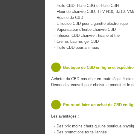
- Huile CBD, Huile CBG et Huile CBN
- Fleur de chanvre CBD, THV N10, BZ10, V
- Résine de CBD
- E liquide CBD pour cigarette électronique
- Vaporisateur d'herbe chanvre CBD
- Infusion CBD chanvre : tisane et thé
- Crème, baume, gel CBD
- Huile CBD pour animaux
Boutique de CBD en ligne et expédition
Acheter du CBD pas cher en toute légalité dire
Demandez conseil pour choisir le produit et le 
Pourquoi faire un achat de CBD en lig
Les avantages :
- Des prix moins chers qu'une boutique physi
- Des promotions toute l'année