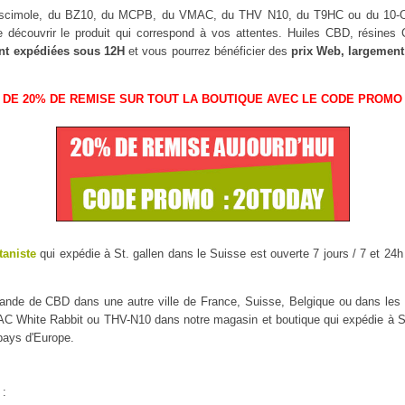
Muscimole, du BZ10, du MCPB, du VMAC, du THV N10, du T9HC ou du 10
 découvrir le produit qui correspond à vos attentes. Huiles CBD, résine
nt expédiées sous 12H
et vous pourrez bénéficier des
prix Web, largement
 DE 20% DE REMISE SUR TOUT LA BOUTIQUE AVEC LE CODE PROMO 
taniste
qui expédie à St. gallen dans le Suisse est ouverte 7 jours / 7 et 24h
mmande de CBD dans une autre ville de France, Suisse, Belgique ou dans l
White Rabbit ou THV-N10 dans notre magasin et boutique qui expédie à St. g
 pays d'Europe.
 :