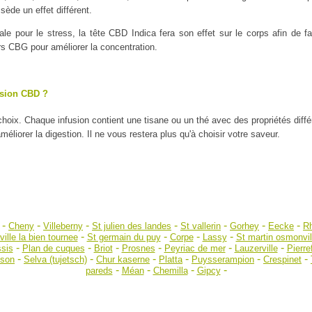
ède un effet différent.
ale pour le stress, la tête CBD Indica fera son effet sur le corps afin de
urs CBG pour améliorer la concentration.
usion CBD ?
 choix. Chaque infusion contient une tisane ou un thé avec des propriétés diff
liorer la digestion. Il ne vous restera plus qu'à choisir votre saveur.
-
-
-
-
-
-
-
Cheny
Villeberny
St julien des landes
St vallerin
Gorhey
Eecke
Rh
-
-
-
-
ille la bien tournee
St germain du puy
Corpe
Lassy
St martin osmonvil
-
-
-
-
-
-
sis
Plan de cuques
Briot
Prosnes
Peyriac de mer
Lauzerville
Pierre
-
-
-
-
-
-
son
Selva (tujetsch)
Chur kaserne
Platta
Puysserampion
Crespinet
-
-
-
-
pareds
Méan
Chemilla
Gipcy