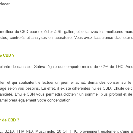
placer
le meilleur du CBD pour expédier à St. gallen, et cela avec les meilleur
tés, contrôlés et analysés en laboratoire. Vous avez l'assurance d'acheter u
le CBD ?
plante de cannabis Sativa légale qui comporte moins de 0.2% de THC. Ains
len et qui souhaitent effectuer un premier achat, demandez conseil sur le t
sage selon vos besoins. En effet, il existe différentes huiles CBD. L'huile de 
l'anxiété. L'huile CBN vous permettra d'obtenir un sommeil plus profond et de 
 améliorera également votre concentration.
ur de CBD ?
C, BZ10, THV N10, Muscimole, 10 OH HHC proviennent également d'une pl