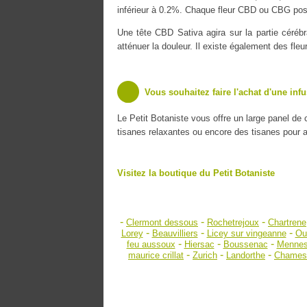
inférieur à 0.2%. Chaque fleur CBD ou CBG poss
Une tête CBD Sativa agira sur la partie cérébr
atténuer la douleur. Il existe également des fle
Vous souhaitez faire l'achat d'une inf
Le Petit Botaniste vous offre un large panel de
tisanes relaxantes ou encore des tisanes pour amé
Visitez la boutique du Petit Botaniste
-
-
-
Clermont dessous
Rochetrejoux
Chartrene
-
-
-
Lorey
Beauvilliers
Licey sur vingeanne
Ouv
-
-
-
feu aussoux
Hiersac
Boussenac
Mennes
-
-
-
maurice crillat
Zurich
Landorthe
Chames