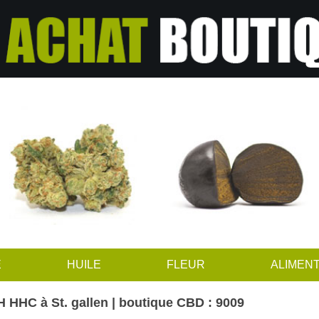
E
HUILE
FLEUR
ALIMENT
 HHC à St. gallen | boutique CBD : 9009