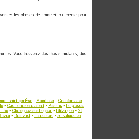
 favoriser les phases de sommeil ou encore pour
érentes. Vous trouverez des thés stimulants, des
-
-
-
ode-saint-genÈse
Moerbeke
Ondefontaine
-
-
-
le
Castelmoron d albret
Prissac
Le plessis
-
-
-
fiche
Chevigney sur l ognon
Blitzingen
St
-
-
-
Tavier
Domvast
La perriere
St sulpice en