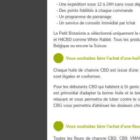
- Une expédition sous 12 à 24H sans vous dé
- Des points fidélités à chaque commande
- Un programme de parrainage
- Un service de conseils immédiat par tchat
Le Petit Botaniste a sélectionné uniquement 
et H4CBD comme White Rabbit. Tous les produits
Belgique ou encore la Suisse.
Vous souhaitez faire l'achat d'une hui
Chaque huile de chanvre CBD est issue d'une 
sont légales et conformes.
Pour les débutants CBD qui habitent à St genis 
est primordial d'adapter la bonne huile et le b
relaxant et vous permettra de lutter contre le s
CBG vous permettra d'atténuer les douleurs chr
Vous souhaitez faire l'achat d'une fle
Toutes les fleurs de chanvre CBD, CB9, VMA