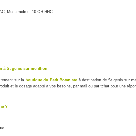
MAC, Muscimole et 10-OH-HHC
on à St genis sur menthon
ctement sur la
boutique du Petit Botaniste
à destination de St genis sur me
duit et le dosage adapté à vos besoins, par mail ou par tchat pour une répo
ne ?
que