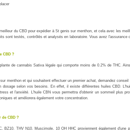
placer
le meilleur du CBD pour expédier à St genis sur menthon, et cela avec les
 sont testés, contrôlés et analysés en laboratoire. Vous avez l'assurance d'
le CBD ?
plante de cannabis Sativa légale qui comporte moins de 0.2% de THC. Ains
sur menthon et qui souhaitent effectuer un premier achat, demandez conseil su
on dosage selon vos besoins. En effet, il existe différentes huiles CBD. L'h
tress et l'anxiété. L'huile CBN vous permettra d'obtenir un sommeil plus profo
oniques et améliorera également votre concentration.
ur de CBD ?
C, BZ10, THV N10, Muscimole, 10 OH HHC proviennent également d'une pl