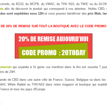
uscimole, du BZ10, du MCPB, du VMAC, du THV N10, du T9HC ou du 10-
ste
afin de découvrir le produit qui correspond à vos attentes. Huiles CBD
des sont expédiées sous 12H
et vous pourrez bénéficier des
prix Web, la
 DE 20% DE REMISE SUR TOUT LA BOUTIQUE AVEC LE CODE PROMO 
otaniste
qui expédie à St genis sur menthon dans le Ain est ouverte 7 jours
ins de 24H.
mmande de CBD dans une autre ville de France, Suisse, Belgique ou dans l
AC White Rabbit ou THV-N10 dans notre magasin et boutique qui expédie 
 France et tous les pays d'Europe.
 :