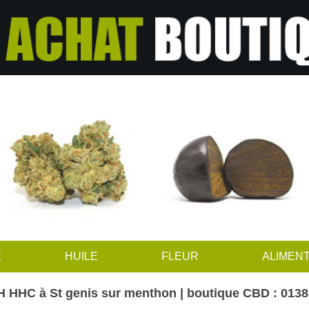
E
HUILE
FLEUR
ALIMENT
 HHC à St genis sur menthon | boutique CBD : 0138