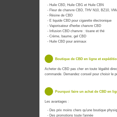
- Huile CBD, Huile CBG et Huile CBN
- Fleur de chanvre CBD, THV N10, BZ10, V
- Résine de CBD
- E liquide CBD pour cigarette électronique
- Vaporisateur d'herbe chanvre CBD
- Infusion CBD chanvre : tisane et thé
- Crème, baume, gel CBD
- Huile CBD pour animaux
Boutique de CBD en ligne et expéditi
Acheter du CBD pas cher en toute légalité dire
commande. Demandez conseil pour choisir le pro
Pourquoi faire un achat de CBD en lig
Les avantages :
- Des prix moins chers qu'une boutique physi
- Des promotions toute l'année