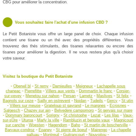
CBG pour améliorer la concentration.
Vous souhaitez faire l'achat d'une infusion CBD ?
Le Petit Botaniste vous offre un large panel de choix. Chaque infusion
contient une tisane ou un thé avec des propriétés différentes. Vous
trouverez des thés stimulants, des tisanes relaxantes ou encore des
tisanes pour améliorer la digestion. Il ne vous restera plus qu'à choisir
votre saveur.
Visitez la boutique du Petit Botaniste
-
-
-
-
-
Oberwil bl
St remy
Darnieulles
Meigneux
Lachapelle sous
-
-
-
-
chaneac
Pierrefitte
Villers aux vents
Dommartin le franc
Corsier-
-
-
-
-
-
-
sur-vevey
Menetou sur nahon
Persan
Lametz
Maslives
St felix
-
-
-
-
-
Bagnols sur ceze
Sailly en ostrevent
Noidan
Tudeils
Gercy
St utin
-
-
-
-
-
Villers sur meuse
Grateloup st gayrand
Le margnes
Ecrosnes
-
-
-
Salgesch
Chazey sur ain
Belvedere campomoro
St gervais sur mare
-
-
-
-
-
-
Dommary baroncourt
Sorigny
St christophe
Lezat
Les lilas
Vaux-
-
-
-
-
sur-sÛre
Uturoa
Marly la ville
Rambluzin et benoite vaux
Magnicourt
-
-
-
-
-
sur canche
Woesten
Hagendorn
Baho
St martin de boscherville
-
-
-
-
Barvaux-condroz
Epaney
St pierre de boeuf
Mairengo
La chapelle
-
-
-
-
palluau
Montreuil
Guitrancourt
Nouvoitou