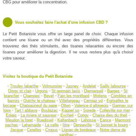
CBG pour améliorer la concentration.
Vous souhaitez faire l'achat d'une infusion CBD ?
Le Petit Botaniste vous offre un large panel de choix. Chaque infusion
contient une tisane ou un thé avec des propriétés différentes. Vous
trouverez des thés stimulants, des tisanes relaxantes ou encore des
tisanes pour améliorer la digestion. Il ne vous restera plus qu'à choisir
votre saveur.
Visitez la boutique du Petit Botaniste
-
-
-
-
-
-
Trouley labarthe
Volmunster
Jasney
Andelat
Sailly labourse
-
-
-
-
-
Dingy st clair
Urgons
St germain laxis
Diemerswil
Barges
St
-
-
-
-
-
brancher
Champex
Bevel
Fain les montbard
Moliens
Combles en
-
-
-
-
barrois
Oulchy le chateau
Villefargeau
Cerniaz vd
Egriselles le
-
-
-
-
bocage
Chateauneuf du pape
Olten
Valence d albigeois
Gannay sur
-
-
-
-
-
-
loire
Tart l abbaye
Boulazac
Kappel so
Sorede
Colleville sur mer
-
-
-
-
-
Epiais
La riviere st sauveur
Eycheil
Congy
Chaise dieu du theil
-
-
-
-
-
Meudon la foret
Ruediswil
Kaltenbach
Lahosse
Eance
Marmont
-
-
-
-
-
-
pachas
Lahamaide
La celle
Ittre
Denneville
St bonnet le bourg
-
-
-
-
Jacque
Cerelles
Cropus
Lignan de bordeaux
Notre dame de
-
sanilhac