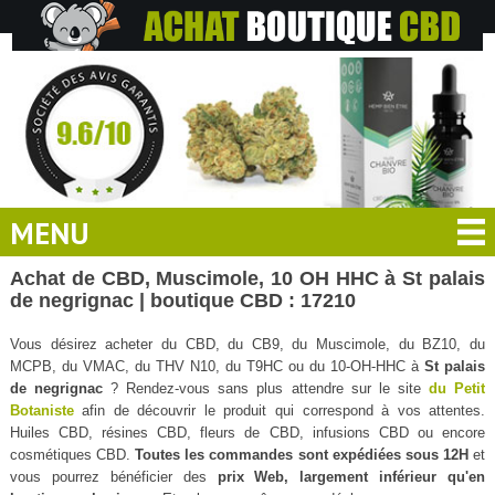
MENU
Achat de CBD, Muscimole, 10 OH HHC à St palais
de negrignac | boutique CBD : 17210
Vous désirez acheter du CBD, du CB9, du Muscimole, du BZ10, du
MCPB, du VMAC, du THV N10, du T9HC ou du 10-OH-HHC à
St palais
de negrignac
? Rendez-vous sans plus attendre sur le site
du Petit
Botaniste
afin de découvrir le produit qui correspond à vos attentes.
Huiles CBD, résines CBD, fleurs de CBD, infusions CBD ou encore
cosmétiques CBD.
Toutes les commandes sont expédiées sous 12H
et
vous pourrez bénéficier des
prix Web, largement inférieur qu'en