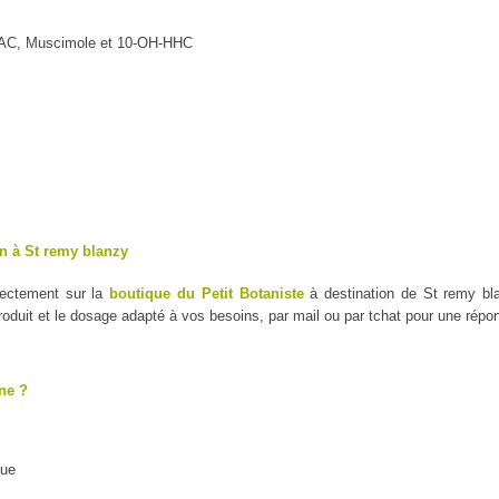
MAC, Muscimole et 10-OH-HHC
n à St remy blanzy
rectement sur la
boutique du Petit Botaniste
à destination de St remy bla
duit et le dosage adapté à vos besoins, par mail ou par tchat pour une répo
ne ?
que