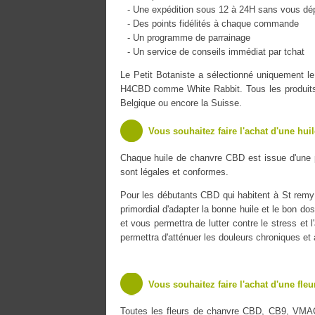
- Une expédition sous 12 à 24H sans vous dé
- Des points fidélités à chaque commande
- Un programme de parrainage
- Un service de conseils immédiat par tchat
Le Petit Botaniste a sélectionné uniquement
H4CBD comme White Rabbit. Tous les produits s
Belgique ou encore la Suisse.
Vous souhaitez faire l'achat d'une hui
Chaque huile de chanvre CBD est issue d'une 
sont légales et conformes.
Pour les débutants CBD qui habitent à St remy b
primordial d'adapter la bonne huile et le bon do
et vous permettra de lutter contre le stress et 
permettra d'atténuer les douleurs chroniques et
Vous souhaitez faire l'achat d'une fle
Toutes les fleurs de chanvre CBD, CB9, VMA