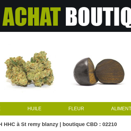
E
HUILE
FLEUR
ALIMENT
 HHC à St remy blanzy | boutique CBD : 02210