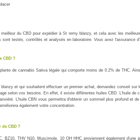
placer
 le meilleur du CBD pour expédier à St remy blanzy, et cela avec les mei
ont testés, contrôlés et analysés en laboratoire. Vous avez l'assurance d'a
le CBD ?
plante de cannabis Sativa légale qui comporte moins de 0.2% de THC. Ains
lanzy et qui souhaitent effectuer un premier achat, demandez conseil sur le
sage selon vos besoins. En effet, il existe différentes huiles CBD. L'huile de 
l'anxiété. L'huile CBN vous permettra d'obtenir un sommeil plus profond et de 
 améliorera également votre concentration.
ur de CBD ?
C, BZ10, THV N10, Muscimole, 10 OH HHC proviennent également d'une pl