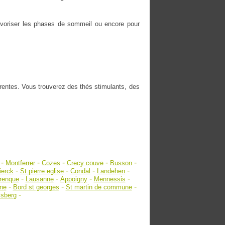
 favoriser les phases de sommeil ou encore pour
érentes. Vous trouverez des thés stimulants, des
-
-
-
-
-
Montferrer
Cozes
Crecy couve
Busson
-
-
-
-
ierck
St pierre eglise
Condal
Landehen
-
-
-
-
irenque
Lausanne
Appoigny
Mennessis
-
-
-
ne
Bord st georges
St martin de commune
-
lsberg