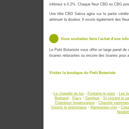
inférieur à 0.2%. Chaque fleur CBD ou CBG poss
Une tête CBD Sativa agira sur la partie cérébr
atténuer la douleur. Il existe également des fle
Vous souhaitez faire l'achat d'une inf
Le Petit Botaniste vous offre un large panel de
tisanes relaxantes ou encore des tisanes pour amé
Visitez la boutique du Petit Botaniste
-
-
-
La chapelle du lou
Fontaine le puits
Les b
-
-
-
Brehand
Flacy
Genthod
St vincent le pa
-
Chambost longessaigne
Charette varennes
-
-
Voisins le bretonneux
Ramegnies-chin
Chez
Nieder