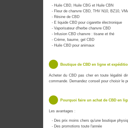
- Huile CBD, Huile CBG et Huile CBN
- Fleur de chanvre CBD, THV N10, BZ10, V
- Résine de CBD
- E liquide CBD pour cigarette électronique
- Vaporisateur d'herbe chanvre CBD
- Infusion CBD chanvre : tisane et thé
- Crème, baume, gel CBD
- Huile CBD pour animaux
Boutique de CBD en ligne et expéditio
Acheter du CBD pas cher en toute légalité di
commande. Demandez conseil pour choisir le pro
Pourquoi faire un achat de CBD en lig
Les avantages :
- Des prix moins chers qu'une boutique physi
- Des promotions toute l'année