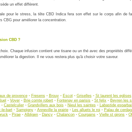
ède un effet différent.
ale pour le stress, la tête CBD Indica fera son effet sur le corps afin de
urs CBG pour améliorer la concentration.
usion CBD ?
 choix. Chaque infusion contient une tisane ou un thé avec des propriétés diff
liorer la digestion. Il ne vous restera plus qu'à choisir votre saveur.
-
-
-
-
-
aux de provence
Fresens
Brouy
Escot
Griselles
St laurent les eglises
-
-
-
-
-
luel
Voyer
Brie comte robert
Fontenay en parisis
St felix
Beyren les s
-
-
-
-
Castelculier
Grandvillers aux bois
Nieul les saintes
Labastide esparba
-
-
-
-
-le-bart
Sampigny
Anneville la prairie
Les alluets le roi
Palau de cerdag
-
-
-
-
-
-
-
bruck
Pirae
Albligen
Dancy
Chalancon
Courgains
Vielle st girons
O