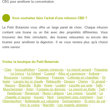
CBG pour améliorer la concentration.
Vous souhaitez faire l'achat d'une infusion CBD ?
Le Petit Botaniste vous offre un large panel de choix. Chaque infusion
contient une tisane ou un thé avec des propriétés différentes. Vous
trouverez des thés stimulants, des tisanes relaxantes ou encore des
tisanes pour améliorer la digestion. Il ne vous restera plus qu'à choisir
votre saveur.
Visitez la boutique du Petit Botaniste
-
-
-
-
-
Clais
Grossaffoltern
Caunes minervois
Le mesnil amand
Peaugres
-
-
-
-
-
-
Le troncq
Le folgoet
Cugand
Allez et cazeneuve
Ardooie
-
-
-
-
-
Boussens
Limeray
Magneux
Fraisans
Collonge en charollais
St-
-
-
-
-
-
-
legier
Lavans les st claude
Rebeuville
Denaze
Cheroy
St amand
-
-
-
-
-
-
-
Haussy
Blairville
Bulle
Aigne
Lunden
Leuville sur orge
Tailly
-
-
-
-
-
Munchenstein
Antin
Fontaine en dormois
Le mesnil en thelle
Tielt
-
-
-
-
-
Heerbrugg
Renansart
Noron l abbaye
Les cheres
Gourbit
La
-
-
-
-
-
chapelle st laurian
Auvers
Niort
Griesheim pres molsheim
Suin
-
-
-
-
Oberneunforn
Bellegarde sur valserine
Sermamagny
St remy du val
-
-
-
Vitry le croise
Machilly
Les magnils reigniers