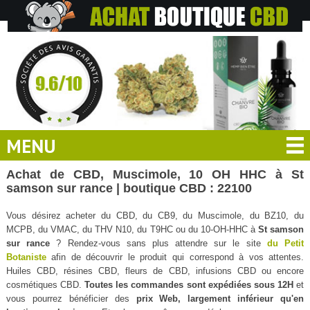
MENU
Achat de CBD, Muscimole, 10 OH HHC à St
samson sur rance | boutique CBD : 22100
Vous désirez acheter du CBD, du CB9, du Muscimole, du BZ10, du
MCPB, du VMAC, du THV N10, du T9HC ou du 10-OH-HHC à
St samson
sur rance
? Rendez-vous sans plus attendre sur le site
du Petit
Botaniste
afin de découvrir le produit qui correspond à vos attentes.
Huiles CBD, résines CBD, fleurs de CBD, infusions CBD ou encore
cosmétiques CBD.
Toutes les commandes sont expédiées sous 12H
et
vous pourrez bénéficier des
prix Web, largement inférieur qu'en