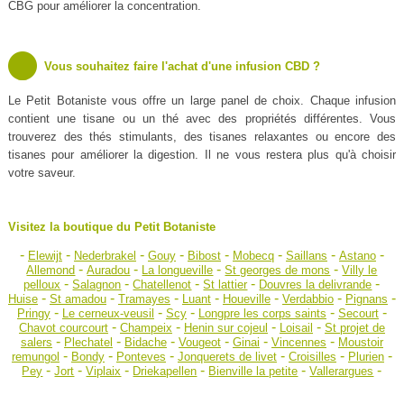
CBG pour améliorer la concentration.
Vous souhaitez faire l'achat d'une infusion CBD ?
Le Petit Botaniste vous offre un large panel de choix. Chaque infusion
contient une tisane ou un thé avec des propriétés différentes. Vous
trouverez des thés stimulants, des tisanes relaxantes ou encore des
tisanes pour améliorer la digestion. Il ne vous restera plus qu'à choisir
votre saveur.
Visitez la boutique du Petit Botaniste
-
-
-
-
-
-
-
-
Elewijt
Nederbrakel
Gouy
Bibost
Mobecq
Saillans
Astano
-
-
-
-
Allemond
Auradou
La longueville
St georges de mons
Villy le
-
-
-
-
-
pelloux
Salagnon
Chatellenot
St lattier
Douvres la delivrande
-
-
-
-
-
-
-
Huise
St amadou
Tramayes
Luant
Houeville
Verdabbio
Pignans
-
-
-
-
-
Pringy
Le cerneux-veusil
Scy
Longpre les corps saints
Secourt
-
-
-
-
Chavot courcourt
Champeix
Henin sur cojeul
Loisail
St projet de
-
-
-
-
-
-
salers
Plechatel
Bidache
Vougeot
Ginai
Vincennes
Moustoir
-
-
-
-
-
-
remungol
Bondy
Ponteves
Jonquerets de livet
Croisilles
Plurien
-
-
-
-
-
-
Pey
Jort
Viplaix
Driekapellen
Bienville la petite
Vallerargues