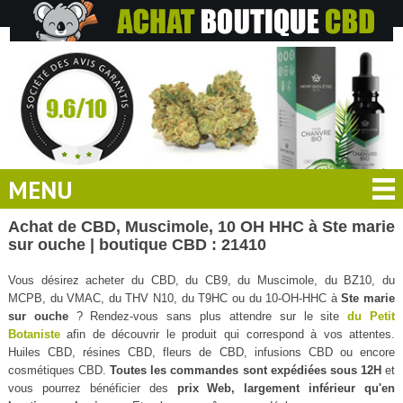
MENU
Achat de CBD, Muscimole, 10 OH HHC à Ste marie
sur ouche | boutique CBD : 21410
Vous désirez acheter du CBD, du CB9, du Muscimole, du BZ10, du
MCPB, du VMAC, du THV N10, du T9HC ou du 10-OH-HHC à
Ste marie
sur ouche
? Rendez-vous sans plus attendre sur le site
du Petit
Botaniste
afin de découvrir le produit qui correspond à vos attentes.
Huiles CBD, résines CBD, fleurs de CBD, infusions CBD ou encore
cosmétiques CBD.
Toutes les commandes sont expédiées sous 12H
et
vous pourrez bénéficier des
prix Web, largement inférieur qu'en