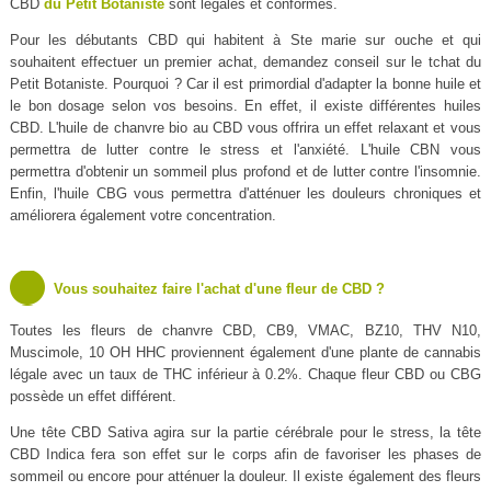
CBD
du Petit Botaniste
sont légales et conformes.
Pour les débutants CBD qui habitent à Ste marie sur ouche et qui
souhaitent effectuer un premier achat, demandez conseil sur le tchat du
Petit Botaniste. Pourquoi ? Car il est primordial d'adapter la bonne huile et
le bon dosage selon vos besoins. En effet, il existe différentes huiles
CBD. L'huile de chanvre bio au CBD vous offrira un effet relaxant et vous
permettra de lutter contre le stress et l'anxiété. L'huile CBN vous
permettra d'obtenir un sommeil plus profond et de lutter contre l'insomnie.
Enfin, l'huile CBG vous permettra d'atténuer les douleurs chroniques et
améliorera également votre concentration.
Vous souhaitez faire l'achat d'une fleur de CBD ?
Toutes les fleurs de chanvre CBD, CB9, VMAC, BZ10, THV N10,
Muscimole, 10 OH HHC proviennent également d'une plante de cannabis
légale avec un taux de THC inférieur à 0.2%. Chaque fleur CBD ou CBG
possède un effet différent.
Une tête CBD Sativa agira sur la partie cérébrale pour le stress, la tête
CBD Indica fera son effet sur le corps afin de favoriser les phases de
sommeil ou encore pour atténuer la douleur. Il existe également des fleurs