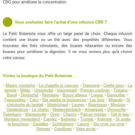
CBG pour améliorer la concentration.
Vous souhaitez faire l'achat d'une infusion CBD ?
Le Petit Botaniste vous offre un large panel de choix. Chaque infusion
contient une tisane ou un thé avec des propriétés différentes. Vous
trouverez des thés stimulants, des tisanes relaxantes ou encore des
tisanes pour améliorer la digestion. Il ne vous restera plus qu'à choisir
votre saveur.
Visitez la boutique du Petit Botaniste
-
-
-
-
-
Magny montarlot
La chapelle st sauveur
Transinne
Chelle spou
La
-
-
-
-
-
-
genete
Millac
Unterrindal
Vauxrenard
Ponsan soubiran
Trouans
-
-
-
-
-
-
Basel
Dimbsthal
Remagne
Bussy albieux
Lorges
Genouillac
-
-
-
-
-
Frausseilles
Calvi
Ste agathe la bouteresse
Les bois
Mirande
St
-
-
-
-
-
christophe du jambet
Montrichard
Lisores
Bagnizeau
Mimizan
-
-
-
-
-
Vandenesse
Le chalon
Niedersteinbach
Aimargues
Oysonville
-
-
-
-
-
-
Fulenbach
Mangonville
Orvin
Chassy
Parcay meslay
Tart le bas
-
-
-
-
-
Montpon menesterol
Camlez
Bethines
Tronget
Kolmont
St andre
-
-
-
-
-
le bouchoux
Zweidlen
Schiltigheim
Laruns
Ste croix sur orne
-
-
-
Renwez
Greolieres
Vaire arcier