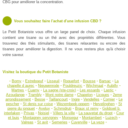
CBG pour améliorer la concentration.
Vous souhaitez faire l'achat d'une infusion CBD ?
Le Petit Botaniste vous offre un large panel de choix. Chaque infusion
contient une tisane ou un thé avec des propriétés différentes. Vous
trouverez des thés stimulants, des tisanes relaxantes ou encore des
tisanes pour améliorer la digestion. Il ne vous restera plus qu'à choisir
votre saveur.
Visitez la boutique du Petit Botaniste
-
-
-
-
-
-
-
Bomy
Estreboeuf
Lisseuil
Roquefort
Bousse
Barsac
La
-
-
-
-
-
chapelle d aurec
Nieuwenrode
Pouldreuzic
Wijchmaal
Aubilly
-
-
-
-
-
Martres
Cuarny
La sagne (ste-croix)
Les essards
Lastic
-
-
-
-
-
Azoudange
Trambly
Mont notre dame
Chapelon
Licques
2eme
-
-
-
-
-
-
arrondissement
Besse
Taillancourt
Ingre
Vendelles
Cornier
Le
-
-
-
-
pescher
St denis sur coise
Wezembeek-oppem
Hervelinghen
St
-
-
-
-
pierre du jonquet
Aveluy
Schmidruti
Braux st remy
Goldswil b.
-
-
-
-
-
interlaken
Privas
Noisiel
Villers la ville
La sauvetat du dropt
Cour
-
-
-
-
-
et buis
Montagney servigney
Monsegur
Montambert
Luzech
-
-
-
-
-
Valreas
St avit
Semeries
Cuverville
La veze