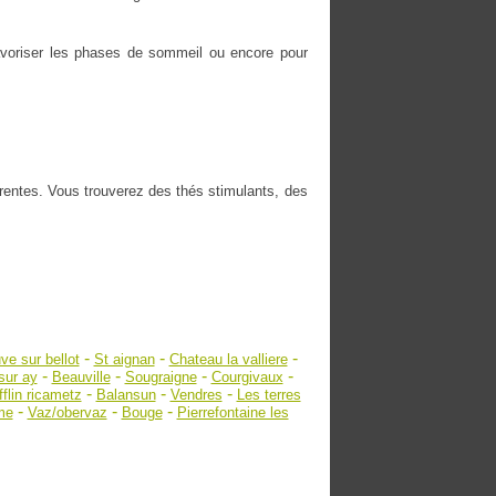
 favoriser les phases de sommeil ou encore pour
érentes. Vous trouverez des thés stimulants, des
-
-
-
ve sur bellot
St aignan
Chateau la valliere
-
-
-
-
sur ay
Beauville
Sougraigne
Courgivaux
-
-
-
flin ricametz
Balansun
Vendres
Les terres
-
-
-
me
Vaz/obervaz
Bouge
Pierrefontaine les