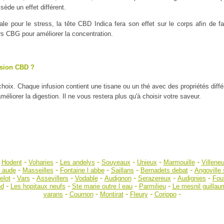
ède un effet différent.
ale pour le stress, la tête CBD Indica fera son effet sur le corps afin de
urs CBG pour améliorer la concentration.
usion CBD ?
 choix. Chaque infusion contient une tisane ou un thé avec des propriétés diff
liorer la digestion. Il ne vous restera plus qu'à choisir votre saveur.
-
-
-
-
-
-
-
Hodent
Voharies
Les andelys
Souyeaux
Unieux
Marmouille
Villeneu
-
-
-
-
-
r aude
Masseilles
Fontaine l abbe
Saillans
Bernadets debat
Angoville 
-
-
-
-
-
-
-
elot
Vars
Assevillers
Vodable
Audignon
Serazereux
Audignies
Fouf
-
-
-
-
nd
Les hopitaux neufs
Ste marie outre l eau
Parmilieu
Le mesnil guillau
-
-
-
-
-
varans
Cournon
Montirat
Fleury
Corippo