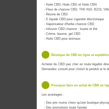
- Huile CBD, Huile CBG et Huile CBN
- Fleur de chanvre CBD, THV N10, BZ10, V
- Résine de CBD
- E liquide CBD pour cigarette électronique
- Vaporisateur d'herbe chanvre CBD
- Infusion CBD chanvre : tisane et thé
- Crème, baume, gel CBD
- Huile CBD pour animaux
Boutique de CBD en ligne et expéditio
Acheter du CBD pas cher en toute légalité dir
Demandez conseil pour choisir le produit et le 
Pourquoi faire un achat de CBD en lig
Les avantages :
- Des prix moins chers qu'une boutique physi
- Des promotions toute l'année