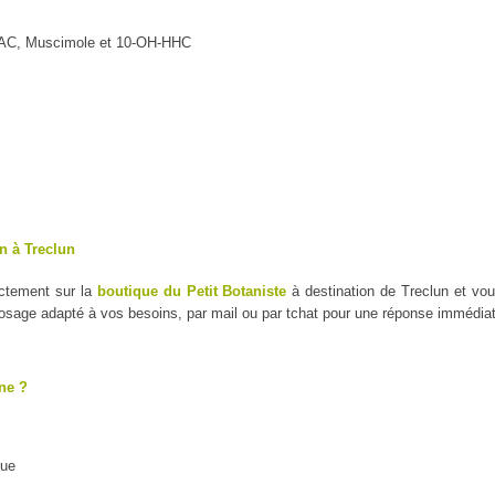
MAC, Muscimole et 10-OH-HHC
n à Treclun
ectement sur la
boutique du Petit Botaniste
à destination de Treclun et vo
dosage adapté à vos besoins, par mail ou par tchat pour une réponse immédiat
ne ?
que