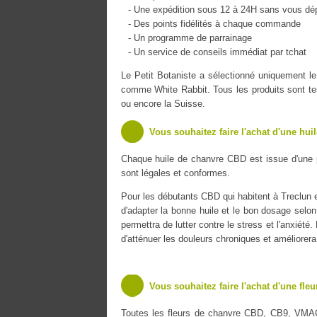
- Une expédition sous 12 à 24H sans vous dé
- Des points fidélités à chaque commande
- Un programme de parrainage
- Un service de conseils immédiat par tchat
Le Petit Botaniste a sélectionné uniquement
comme White Rabbit. Tous les produits sont tes
ou encore la Suisse.
Vous souhaitez faire l'achat d'une hui
Chaque huile de chanvre CBD est issue d'une 
sont légales et conformes.
Pour les débutants CBD qui habitent à Treclun et
d'adapter la bonne huile et le bon dosage selon
permettra de lutter contre le stress et l'anxiét
d'atténuer les douleurs chroniques et améliorer
Vous souhaitez faire l'achat d'une fle
Toutes les fleurs de chanvre CBD, CB9, VMA