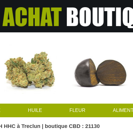
E
HUILE
FLEUR
ALIMENT
 HHC à Treclun | boutique CBD : 21130