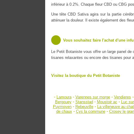
inférieur à 0.2%. Chaque fleur CBD ou CBG poss
Une tête CBD Sativa agira sur la partie cérébr
atténuer la douleur. Il existe également des fle
Vous souhaitez faire l'achat d'une inf
Le Petit Botaniste vous offre un large panel de
tisanes relaxantes ou encore des tisanes pour amé
Visitez la boutique du Petit Botaniste
-
-
-
Lamoura
Varennes sur morge
Vendieres
-
-
-
Bergouey
Stansstad
Moustoir ac
Luc su
-
-
Puymoyen
Rebeuville
La villeneuve au chat
-
-
de chaux
Cys la commune
Crosey le gra