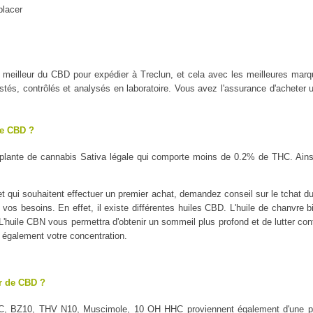
placer
 le meilleur du CBD pour expédier à Treclun, et cela avec les meilleure
tés, contrôlés et analysés en laboratoire. Vous avez l'assurance d'acheter u
le CBD ?
plante de cannabis Sativa légale qui comporte moins de 0.2% de THC. Ains
 qui souhaitent effectuer un premier achat, demandez conseil sur le tchat du 
 vos besoins. En effet, il existe différentes huiles CBD. L'huile de chanvre b
é. L'huile CBN vous permettra d'obtenir un sommeil plus profond et de lutter con
a également votre concentration.
ur de CBD ?
C, BZ10, THV N10, Muscimole, 10 OH HHC proviennent également d'une pl