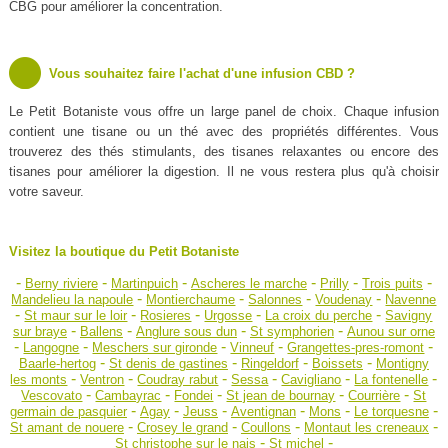
CBG pour améliorer la concentration.
Vous souhaitez faire l'achat d'une infusion CBD ?
Le Petit Botaniste vous offre un large panel de choix. Chaque infusion
contient une tisane ou un thé avec des propriétés différentes. Vous
trouverez des thés stimulants, des tisanes relaxantes ou encore des
tisanes pour améliorer la digestion. Il ne vous restera plus qu'à choisir
votre saveur.
Visitez la boutique du Petit Botaniste
-
-
-
-
-
-
Berny riviere
Martinpuich
Ascheres le marche
Prilly
Trois puits
-
-
-
-
Mandelieu la napoule
Montierchaume
Salonnes
Voudenay
Navenne
-
-
-
-
-
St maur sur le loir
Rosieres
Urgosse
La croix du perche
Savigny
-
-
-
-
sur braye
Ballens
Anglure sous dun
St symphorien
Aunou sur orne
-
-
-
-
-
Langogne
Meschers sur gironde
Vinneuf
Grangettes-pres-romont
-
-
-
-
Baarle-hertog
St denis de gastines
Ringeldorf
Boissets
Montigny
-
-
-
-
-
-
les monts
Ventron
Coudray rabut
Sessa
Cavigliano
La fontenelle
-
-
-
-
-
Vescovato
Cambayrac
Fondei
St jean de bournay
Courrière
St
-
-
-
-
-
-
germain de pasquier
Agay
Jeuss
Aventignan
Mons
Le torquesne
-
-
-
-
St amant de nouere
Crosey le grand
Coullons
Montaut les creneaux
-
-
St christophe sur le nais
St michel