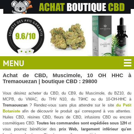
MENU
Achat de CBD, Muscimole, 10 OH HHC à
Tremaouezan | boutique CBD : 29800
Vous désirez acheter du CBD, du CB9, du Muscimole, du BZ10, du
MCPB, du VMAC, du THV N10, du T9HC ou du 10-OH-HHC à
Tremaouezan
? Rendez-vous sans plus attendre sur le site
du Petit
Botaniste
afin de découvrir le produit qui correspond à vos attentes.
Huiles CBD, résines CBD, fleurs de CBD, infusions CBD ou encore
cosmétiques CBD.
Toutes les commandes sont expédiées sous 12H
et
vous pourrez bénéficier des
prix Web, largement inférieur qu'en