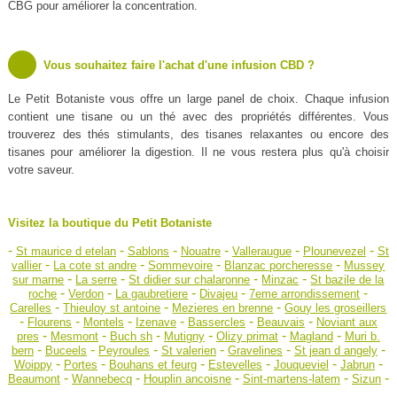
CBG pour améliorer la concentration.
Vous souhaitez faire l'achat d'une infusion CBD ?
Le Petit Botaniste vous offre un large panel de choix. Chaque infusion
contient une tisane ou un thé avec des propriétés différentes. Vous
trouverez des thés stimulants, des tisanes relaxantes ou encore des
tisanes pour améliorer la digestion. Il ne vous restera plus qu'à choisir
votre saveur.
Visitez la boutique du Petit Botaniste
-
-
-
-
-
-
St maurice d etelan
Sablons
Nouatre
Valleraugue
Plounevezel
St
-
-
-
-
vallier
La cote st andre
Sommevoire
Blanzac porcheresse
Mussey
-
-
-
-
sur marne
La serre
St didier sur chalaronne
Minzac
St bazile de la
-
-
-
-
-
roche
Verdon
La gaubretiere
Divajeu
7eme arrondissement
-
-
-
Carelles
Thieuloy st antoine
Mezieres en brenne
Gouy les groseillers
-
-
-
-
-
-
Flourens
Montels
Izenave
Bassercles
Beauvais
Noviant aux
-
-
-
-
-
-
pres
Mesmont
Buch sh
Mutigny
Olizy primat
Magland
Muri b.
-
-
-
-
-
-
bern
Buceels
Peyroules
St valerien
Gravelines
St jean d angely
-
-
-
-
-
-
Woippy
Portes
Bouhans et feurg
Estevelles
Jouqueviel
Jabrun
-
-
-
-
-
Beaumont
Wannebecq
Houplin ancoisne
Sint-martens-latem
Sizun