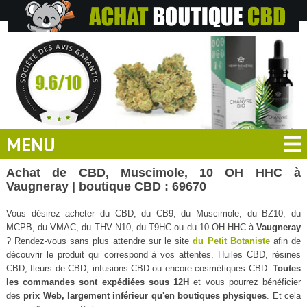
MENU
Achat de CBD, Muscimole, 10 OH HHC à
Vaugneray | boutique CBD : 69670
Vous désirez acheter du CBD, du CB9, du Muscimole, du BZ10, du
MCPB, du VMAC, du THV N10, du T9HC ou du 10-OH-HHC à
Vaugneray
? Rendez-vous sans plus attendre sur le site
du Petit Botaniste
afin de
découvrir le produit qui correspond à vos attentes. Huiles CBD, résines
CBD, fleurs de CBD, infusions CBD ou encore cosmétiques CBD.
Toutes
les commandes sont expédiées sous 12H
et vous pourrez bénéficier
des
prix Web, largement inférieur qu'en boutiques physiques
. Et cela