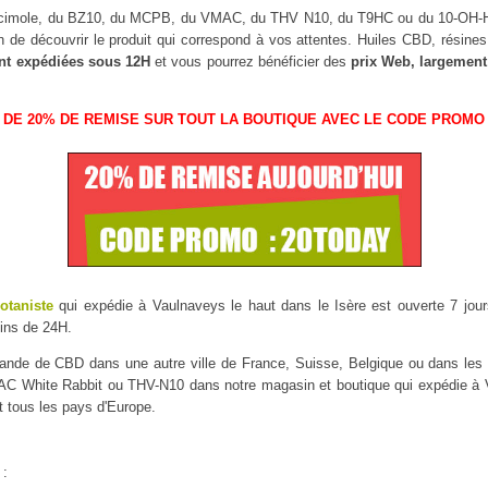
uscimole, du BZ10, du MCPB, du VMAC, du THV N10, du T9HC ou du 10-OH
n de découvrir le produit qui correspond à vos attentes. Huiles CBD, résin
nt expédiées sous 12H
et vous pourrez bénéficier des
prix Web, largement
 DE 20% DE REMISE SUR TOUT LA BOUTIQUE AVEC LE CODE PROMO 
Botaniste
qui expédie à Vaulnaveys le haut dans le Isère est ouverte 7 jours
ins de 24H.
mmande de CBD dans une autre ville de France, Suisse, Belgique ou dans l
 White Rabbit ou THV-N10 dans notre magasin et boutique qui expédie à Vau
t tous les pays d'Europe.
 :