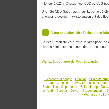
inférieur à 0.2%. Chaque fleur CBD ou CBG poss
Une tête CBD Sativa agira sur la partie cérébr
atténuer la douleur. Il existe également des fle
Vous souhaitez faire l'achat d'une inf
Le Petit Botaniste vous offre un large panel de
tisanes relaxantes ou encore des tisanes pour amé
Visitez la boutique du Petit Botaniste
-
-
-
Piedicorte di gaggio
Chaniat
St gladie arri
-
-
-
marle
Velaines
Lavey-les-bains
La chap
-
-
-
Branceilles
St plancard
Belonchamp
Douv
-
-
-
-
Le favril
Juseret
Deviat
Crapeaumesnil
D
-
Peyrusse vieille