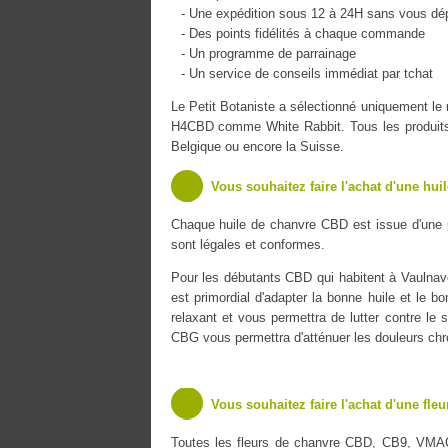
- Une expédition sous 12 à 24H sans vous dé
- Des points fidélités à chaque commande
- Un programme de parrainage
- Un service de conseils immédiat par tchat
Le Petit Botaniste a sélectionné uniquement l
H4CBD comme White Rabbit. Tous les produits s
Belgique ou encore la Suisse.
Vous souhaitez faire l'achat d'une hui
Chaque huile de chanvre CBD est issue d'une 
sont légales et conformes.
Pour les débutants CBD qui habitent à Vaulnavey
est primordial d'adapter la bonne huile et le b
relaxant et vous permettra de lutter contre le s
CBG vous permettra d'atténuer les douleurs chr
Vous souhaitez faire l'achat d'une fle
Toutes les fleurs de chanvre CBD, CB9, VMA