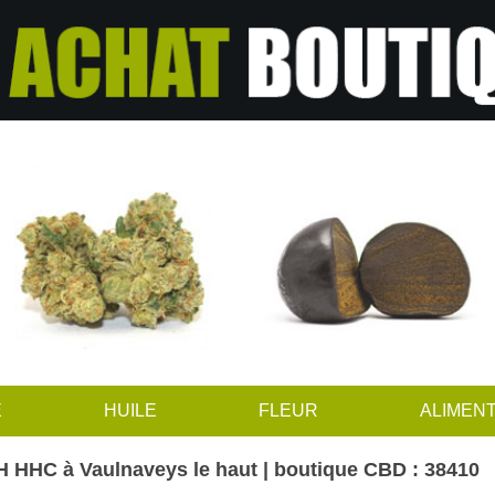
E
HUILE
FLEUR
ALIMENT
 HHC à Vaulnaveys le haut | boutique CBD : 38410