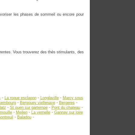
 favoriser les phases de sommeil ou encore pour
érentes. Vous trouverez des thés stimulants, des
-
-
-
s
La roque esclapon
Longlaville
Marcy sous
-
-
-
ssembourg
Bergouey viellenave
Bergeres
-
-
-
latz
St ouen sur gartempe
Pont du chateau
-
-
-
mouille
Meilen
La vernelle
Gannay sur loire
-
-
ontreuil
Baladou