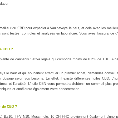
placer
e meilleur du CBD pour expédier à Vaulnaveys le haut, et cela avec les m
ont testés, contrôlés et analysés en laboratoire. Vous avez l'assurance d'a
le CBD ?
plante de cannabis Sativa légale qui comporte moins de 0.2% de THC. Ains
s le haut et qui souhaitent effectuer un premier achat, demandez conseil su
on dosage selon vos besoins. En effet, il existe différentes huiles CBD. L'h
tress et l'anxiété. L'huile CBN vous permettra d'obtenir un sommeil plus profo
oniques et améliorera également votre concentration.
ur de CBD ?
C, BZ10, THV N10, Muscimole, 10 OH HHC proviennent également d'une pl