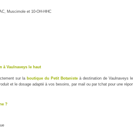
MAC, Muscimole et 10-OH-HHC
n à Vaulnaveys le haut
ectement sur la
boutique du Petit Botaniste
à destination de Vaulnaveys le
duit et le dosage adapté à vos besoins, par mail ou par tchat pour une répo
ne ?
que