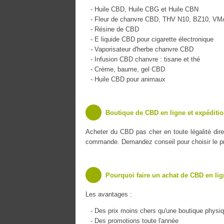
- Huile CBD, Huile CBG et Huile CBN
- Fleur de chanvre CBD, THV N10, BZ10, V
- Résine de CBD
- E liquide CBD pour cigarette électronique
- Vaporisateur d'herbe chanvre CBD
- Infusion CBD chanvre : tisane et thé
- Crème, baume, gel CBD
- Huile CBD pour animaux
Boutique de CBD en ligne et expéditio
Acheter du CBD pas cher en toute légalité dir
commande. Demandez conseil pour choisir le pro
Pourquoi faire un achat de CBD en lig
Les avantages :
- Des prix moins chers qu'une boutique physi
- Des promotions toute l'année