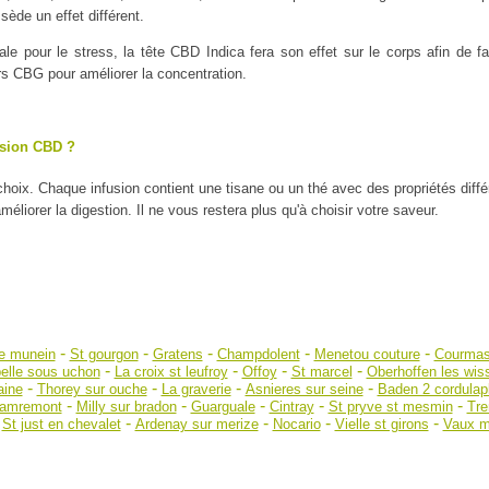
ède un effet différent.
ale pour le stress, la tête CBD Indica fera son effet sur le corps afin de
urs CBG pour améliorer la concentration.
usion CBD ?
 choix. Chaque infusion contient une tisane ou un thé avec des propriétés diff
liorer la digestion. Il ne vous restera plus qu'à choisir votre saveur.
-
-
-
-
-
ve munein
St gourgon
Gratens
Champdolent
Menetou couture
Courma
-
-
-
-
elle sous uchon
La croix st leufroy
Offoy
St marcel
Oberhoffen les wi
-
-
-
-
aine
Thorey sur ouche
La graverie
Asnieres sur seine
Baden 2 cordulap
-
-
-
-
-
amremont
Milly sur bradon
Guarguale
Cintray
St pryve st mesmin
Tre
-
-
-
-
-
St just en chevalet
Ardenay sur merize
Nocario
Vielle st girons
Vaux m