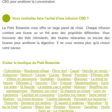
CBG pour améliorer la concentration.
Vous souhaitez faire l'achat d'une infusion CBD ?
Le Petit Botaniste vous offre un large panel de choix. Chaque infusion
contient une tisane ou un thé avec des propriétés différentes. Vous
trouverez des thés stimulants, des tisanes relaxantes ou encore des
tisanes pour améliorer la digestion. Il ne vous restera plus qu'à choisir
votre saveur.
Visitez la boutique du Petit Botaniste
-
-
-
-
-
-
Colombotte
Randogne-village
Flims dorf
Caurel
Horville en ornois
-
-
-
-
-
-
Aubusson
Heinsch
Cestas
Cuzieu
Breval
Peyroles
Effingen sbb
-
-
-
-
-
Villiers en desoeuvre
Vauhallan
Gougnies
Blausasc
Le breuil en
-
-
-
-
-
-
bessin
Oftringen 2
Gesvres
This
Frossay
Niederhergheim
Suce
-
-
-
-
sur erdre
St bauzile
La poterie cap d antifer
Matoury
Woelfling les
-
-
-
sarreguemines
Rozieres sur crise
St maurice en riviere
Ligny en
-
-
-
-
cambresis
Castillon en couserans
Crouttes sur marne
Serre nerpol
-
-
-
-
Martres
La riviere drugeon
Casties labrande
Romanel-sur-lausanne
-
-
-
-
Thionville
Domevre sur durbion
St laurent d andenay
Marvelise
St
-
-
-
-
-
-
leu la foret
Camors
Blaisy bas
Rimplas
Boursay
Janailhac
Uruffe
-
-
-
Stein ag
La chambonie