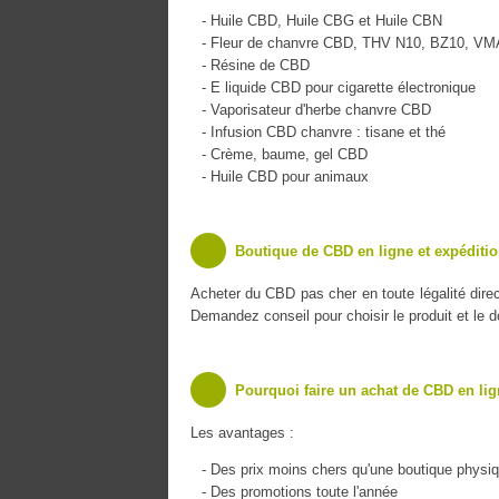
- Huile CBD, Huile CBG et Huile CBN
- Fleur de chanvre CBD, THV N10, BZ10, V
- Résine de CBD
- E liquide CBD pour cigarette électronique
- Vaporisateur d'herbe chanvre CBD
- Infusion CBD chanvre : tisane et thé
- Crème, baume, gel CBD
- Huile CBD pour animaux
Boutique de CBD en ligne et expéditi
Acheter du CBD pas cher en toute légalité dire
Demandez conseil pour choisir le produit et le 
Pourquoi faire un achat de CBD en lig
Les avantages :
- Des prix moins chers qu'une boutique physi
- Des promotions toute l'année