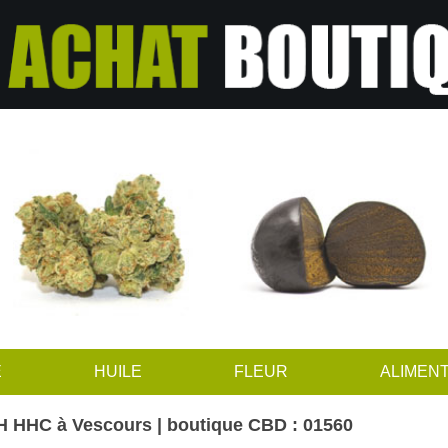
E
HUILE
FLEUR
ALIMENT
H HHC à Vescours | boutique CBD : 01560