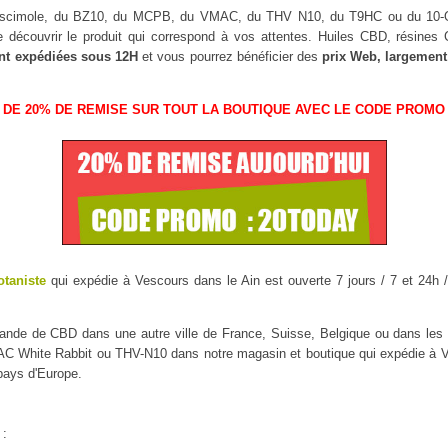
Muscimole, du BZ10, du MCPB, du VMAC, du THV N10, du T9HC ou du 1
 découvrir le produit qui correspond à vos attentes. Huiles CBD, résine
nt expédiées sous 12H
et vous pourrez bénéficier des
prix Web, largement
 DE 20% DE REMISE SUR TOUT LA BOUTIQUE AVEC LE CODE PROMO 
otaniste
qui expédie à Vescours dans le Ain est ouverte 7 jours / 7 et 24h /
mmande de CBD dans une autre ville de France, Suisse, Belgique ou dans l
White Rabbit ou THV-N10 dans notre magasin et boutique qui expédie à Ves
 pays d'Europe.
 :