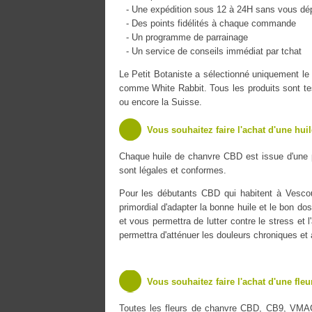
- Une expédition sous 12 à 24H sans vous dé
- Des points fidélités à chaque commande
- Un programme de parrainage
- Un service de conseils immédiat par tchat
Le Petit Botaniste a sélectionné uniquement
comme White Rabbit. Tous les produits sont tes
ou encore la Suisse.
Vous souhaitez faire l'achat d'une hui
Chaque huile de chanvre CBD est issue d'une 
sont légales et conformes.
Pour les débutants CBD qui habitent à Vescour
primordial d'adapter la bonne huile et le bon do
et vous permettra de lutter contre le stress et 
permettra d'atténuer les douleurs chroniques et
Vous souhaitez faire l'achat d'une fle
Toutes les fleurs de chanvre CBD, CB9, VMA