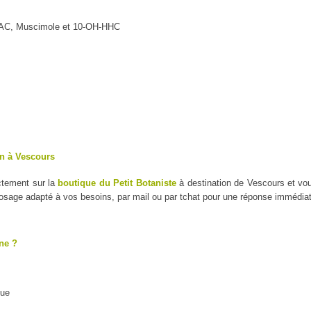
MAC, Muscimole et 10-OH-HHC
on à Vescours
ctement sur la
boutique du Petit Botaniste
à destination de Vescours et vo
dosage adapté à vos besoins, par mail ou par tchat pour une réponse immédiat
ne ?
que