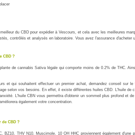
placer
 le meilleur du CBD pour expédier à Vescours, et cela avec les meilleure
tés, contrôlés et analysés en laboratoire. Vous avez l'assurance d'acheter u
le CBD ?
plante de cannabis Sativa légale qui comporte moins de 0.2% de THC. Ains
s et qui souhaitent effectuer un premier achat, demandez conseil sur le t
sage selon vos besoins. En effet, il existe différentes huiles CBD. L'huile de 
l'anxiété. L'huile CBN vous permettra d'obtenir un sommeil plus profond et de 
 améliorera également votre concentration.
ur de CBD ?
C, BZ10, THV N10, Muscimole, 10 OH HHC proviennent également d'une pl