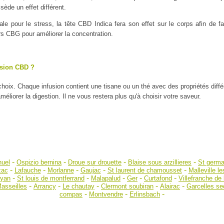
ède un effet différent.
ale pour le stress, la tête CBD Indica fera son effet sur le corps afin de
urs CBG pour améliorer la concentration.
usion CBD ?
 choix. Chaque infusion contient une tisane ou un thé avec des propriétés diff
liorer la digestion. Il ne vous restera plus qu'à choisir votre saveur.
-
-
-
-
huel
Ospizio bernina
Droue sur drouette
Blaise sous arzillieres
St germa
-
-
-
-
-
zac
Lafauche
Morlanne
Gaujac
St laurent de chamousset
Malleville le
-
-
-
-
-
 yan
St louis de montferrand
Malapalud
Ger
Curtafond
Villefranche de
-
-
-
-
-
asseilles
Arrancy
Le chautay
Clermont soubiran
Alairac
Garcelles se
-
-
-
compas
Montvendre
Erlinsbach