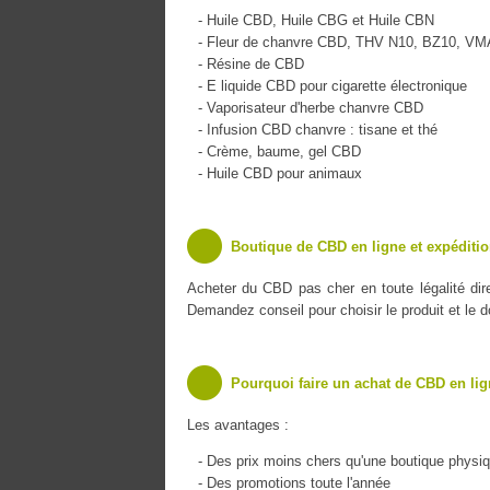
- Huile CBD, Huile CBG et Huile CBN
- Fleur de chanvre CBD, THV N10, BZ10, V
- Résine de CBD
- E liquide CBD pour cigarette électronique
- Vaporisateur d'herbe chanvre CBD
- Infusion CBD chanvre : tisane et thé
- Crème, baume, gel CBD
- Huile CBD pour animaux
Boutique de CBD en ligne et expéditio
Acheter du CBD pas cher en toute légalité di
Demandez conseil pour choisir le produit et le 
Pourquoi faire un achat de CBD en lig
Les avantages :
- Des prix moins chers qu'une boutique physi
- Des promotions toute l'année