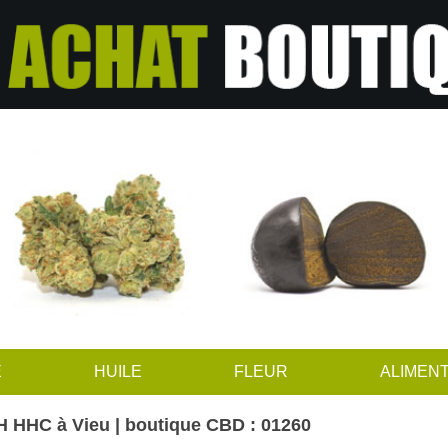
E
HUILE
FLEUR
ALIMENT
 HHC à Vieu | boutique CBD : 01260