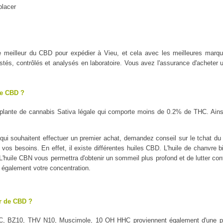
placer
t le meilleur du CBD pour expédier à Vieu, et cela avec les meilleures
tés, contrôlés et analysés en laboratoire. Vous avez l'assurance d'acheter u
le CBD ?
plante de cannabis Sativa légale qui comporte moins de 0.2% de THC. Ains
ui souhaitent effectuer un premier achat, demandez conseil sur le tchat du P
 vos besoins. En effet, il existe différentes huiles CBD. L'huile de chanvre b
é. L'huile CBN vous permettra d'obtenir un sommeil plus profond et de lutter con
a également votre concentration.
ur de CBD ?
C, BZ10, THV N10, Muscimole, 10 OH HHC proviennent également d'une pl