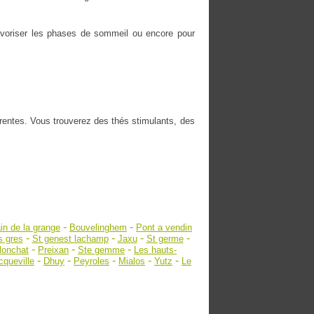
 favoriser les phases de sommeil ou encore pour
érentes. Vous trouverez des thés stimulants, des
-
-
in de la grange
Bouvelinghem
Pont a vendin
-
-
-
-
s gres
St genest lachamp
Jaxu
St germe
-
-
-
 lonchat
Preixan
Ste gemme
Les hauts-
-
-
-
-
-
cqueville
Dhuy
Peyroles
Mialos
Yutz
Le