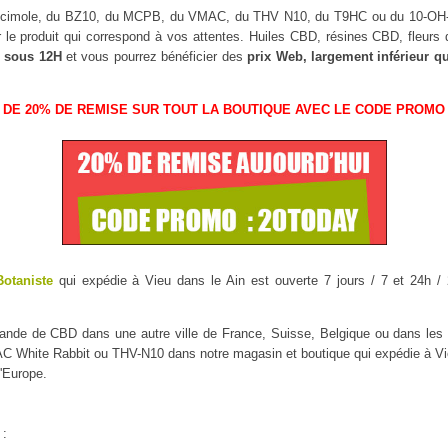
uscimole, du BZ10, du MCPB, du VMAC, du THV N10, du T9HC ou du 10-O
r le produit qui correspond à vos attentes. Huiles CBD, résines CBD, fleu
 sous 12H
et vous pourrez bénéficier des
prix Web, largement inférieur q
 DE 20% DE REMISE SUR TOUT LA BOUTIQUE AVEC LE CODE PROMO 
Botaniste
qui expédie à Vieu dans le Ain est ouverte 7 jours / 7 et 24h / 
mmande de CBD dans une autre ville de France, Suisse, Belgique ou dans l
White Rabbit ou THV-N10 dans notre magasin et boutique qui expédie à Vieu c
'Europe.
 :