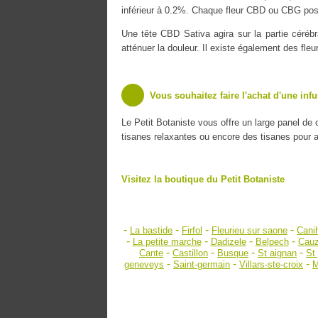
inférieur à 0.2%. Chaque fleur CBD ou CBG poss
Une tête CBD Sativa agira sur la partie cérébr
atténuer la douleur. Il existe également des fle
Vous souhaitez faire l'achat d'une inf
Le Petit Botaniste vous offre un large panel de
tisanes relaxantes ou encore des tisanes pour amé
Visitez la boutique du Petit Botaniste
-
-
-
-
La bastide
Firfol
Fleurieu sur saone
Cani
-
-
-
-
La petite marche
Dadizele
Belpech
Cau
-
-
-
-
Cante
Castillon
Busque
St aignan
St
-
-
-
geneveys
Saint-germain
Villars-ste-croix
M