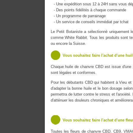
- Une expédition sous 12 à 24H sans vous dé
- Des points fidélités à chaque commande
- Un programme de parrainage
- Un service de conseils immédiat par tchat
Le Petit Botaniste a sélectionné uniquemen
comme White Rabbit. Tous les produits sont tes
ou encore la Suisse.
Vous souhaitez faire l'achat d'une hui
Chaque huile de chanvre CBD est issue d'une 
sont légales et conformes.
Pour les débutants CBD qui habitent à Vieu et q
d'adapter la bonne huile et le bon dosage selon
permettra de lutter contre le stress et l'anxiét
d'atténuer les douleurs chroniques et améliorer
Vous souhaitez faire l'achat d'une fle
Toutes les fleurs de chanvre CBD, CB9, VMA