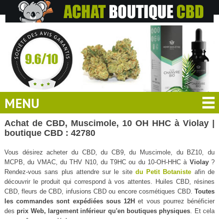
MENU
Achat de CBD, Muscimole, 10 OH HHC à Violay |
boutique CBD : 42780
Vous désirez acheter du CBD, du CB9, du Muscimole, du BZ10, du
MCPB, du VMAC, du THV N10, du T9HC ou du 10-OH-HHC à
Violay
?
Rendez-vous sans plus attendre sur le site
du Petit Botaniste
afin de
découvrir le produit qui correspond à vos attentes. Huiles CBD, résines
CBD, fleurs de CBD, infusions CBD ou encore cosmétiques CBD.
Toutes
les commandes sont expédiées sous 12H
et vous pourrez bénéficier
des
prix Web, largement inférieur qu'en boutiques physiques
. Et cela