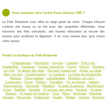
Vous souhaitez faire l'achat d'une infusion CBD ?
Le Petit Botaniste vous offre un large panel de choix. Chaque infusion
contient une tisane ou un thé avec des propriétés différentes. Vous
trouverez des thés stimulants, des tisanes relaxantes ou encore des
tisanes pour améliorer la digestion. Il ne vous restera plus qu'à choisir
votre saveur.
Visitez la boutique du Petit Botaniste
-
-
-
-
-
-
Chateaubourg
Desertines
Leymen
Luplante
Petit croix
-
-
-
-
-
Gnadenthal
Tourtenay
Xanton chassenon
Touvre
Obreck
Monthou
-
-
-
-
sur cher
St aignan des gues
Etricourt manancourt
Auriac sur dropt
-
-
-
-
Mery sur oise
Courtemautruy
Le vaudoue
La trinite de thouberville
-
-
-
-
Weesen
Thiron gardais
Lippoldswilen
Montigny sur crecy
-
-
-
-
-
-
Coustouges
Euzet
Poligny
Thenailles
Vic en bigorre
Valleroy
-
-
-
-
Saint-sauveur
Ancteville
Malderen
St aubin d appenai
Montferrand
-
-
-
-
-
-
la fare
Baillolet
Gernelle
St jacques des arrets
Saubraz
Arsague
-
-
-
-
-
Marfaux
St martin du fouilloux
Cluis
Mano
Monesple
Marange
-
-
-
-
-
-
silvange
Rezonville
Huilliecourt
Saulles
Bolbec
Lesbois
Boubiers
-