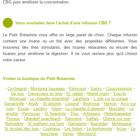
CBG pour améliorer la concentration.
Vous souhaitez faire l'achat d'une infusion CBD ?
Le Petit Botaniste vous offre un large panel de choix. Chaque infusion
contient une tisane ou un thé avec des propriétés différentes. Vous
trouverez des thés stimulants, des tisanes relaxantes ou encore des
tisanes pour améliorer la digestion. Il ne vous restera plus qu'à choisir
votre saveur.
Visitez la boutique du Petit Botaniste
-
-
-
-
-
-
Oschwand
Montegut lauragais
Elencourt
Saints
Caussiniojouls
-
-
-
-
-
Ua pou
Crevecoeur en brie
St. gallen
Mareil marly
Egschi
-
-
-
-
Wijgmaal
La chapelle engerbold
Lauthiers
L isle sur la sorgue
-
-
-
-
-
-
Genainville
Arudy
St antonin
Lisseuil
Brommat
Hamoir
Arcy sur
-
-
-
-
-
-
cure
Essay
Landivy
Glere
La chapelle d alagnon
Murzelen
La
-
-
-
-
-
-
groutte
Peyrissac
St hippolyte
Thuy
Arbouans
Hinterkappelen
-
-
-
-
-
Peseux
Oberdorf spachbach
Samoens
Saffais
Olonne sur mer
-
-
-
-
-
Belvedere
St mathurin sur loire
Dampierre
Bazordan
Montgueux
-
-
-
-
-
St nicolas des bois
Courtieux
Les fretes
Le bonhomme
Arzay
Le
-
-
-
bouchage
Vairao
Menskirch