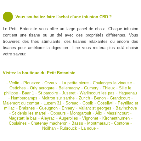
Vous souhaitez faire l'achat d'une infusion CBD ?
Le Petit Botaniste vous offre un large panel de choix. Chaque infusion
contient une tisane ou un thé avec des propriétés différentes. Vous
trouverez des thés stimulants, des tisanes relaxantes ou encore des
tisanes pour améliorer la digestion. Il ne vous restera plus qu'à choisir
votre saveur.
Visitez la boutique du Petit Botaniste
-
-
-
-
-
-
Verlin
Plouezec
Orvaux
La petite pierre
Coulanges la vineuse
-
-
-
-
-
Ostiches
Orly aerogare
Bellemagny
Gumery
Thieux
Sille le
-
-
-
-
-
philippe
Baar 1
St pargoire
Juseret
Warlincourt les pas
Haguenau
-
-
-
-
-
-
Humbercamps
Moitron sur sarthe
Zurich
Benon
Grandcourt
-
-
-
-
-
Malemort du comtat
Luzern 31
Soreac
Gooik
Gossliwil
Peyrillac et
-
-
-
-
-
millac
Braisnes
Gueugnon
Ennery
Vallant st georges
Bavinchove
-
-
-
-
-
-
St denis les martel
Oppuurs
Montgaroult
Alix
Messincourt
-
-
-
-
-
Magstatt le bas
Aleyrac
Augerolles
Vignonet
Kirchenthurnen
-
-
-
-
-
Coulaines
Chatenay macheron
Bassu
Montmarault
Contone
-
-
-
Noilhan
Rubrouck
La noue