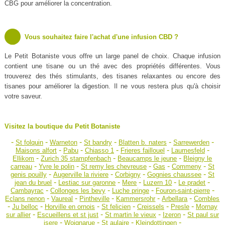
CBG pour améliorer la concentration.
Vous souhaitez faire l'achat d'une infusion CBD ?
Le Petit Botaniste vous offre un large panel de choix. Chaque infusion
contient une tisane ou un thé avec des propriétés différentes. Vous
trouverez des thés stimulants, des tisanes relaxantes ou encore des
tisanes pour améliorer la digestion. Il ne vous restera plus qu'à choisir
votre saveur.
Visitez la boutique du Petit Botaniste
-
-
-
-
-
-
St folquin
Warneton
St bandry
Blatten b. naters
Sarrewerden
-
-
-
-
-
Maisons alfort
Pabu
Chiasso 1
Frieres faillouel
Laumesfeld
-
-
-
Ellikom
Zurich 35 stampfenbach
Beaucamps le jeune
Bleigny le
-
-
-
-
-
carreau
Yvre le polin
St remy les chevreuse
Gas
Commeny
St
-
-
-
-
genis pouilly
Augerville la riviere
Corbigny
Gognies chaussee
St
-
-
-
-
-
jean du bruel
Lestiac sur garonne
Mere
Luzern 10
Le pradet
-
-
-
-
Cambayrac
Collonges les bevy
Luche pringe
Fouron-saint-pierre
-
-
-
-
-
Eclans nenon
Vaureal
Pintheville
Kammersrohr
Arbellara
Combles
-
-
-
-
-
-
Ju belloc
Horville en ornois
St felicien
Creissels
Presle
Mornay
-
-
-
-
sur allier
Escueillens et st just
St martin le vieux
Izeron
St paul sur
-
-
-
-
isere
Woignarue
St aulaire
Kleindottingen