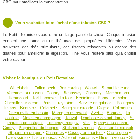
CBG pour améliorer la concentration.
Vous souhaitez faire l'achat d'une infusion CBD ?
Le Petit Botaniste vous offre un large panel de choix. Chaque infusion
contient une tisane ou un thé avec des propriétés différentes. Vous
trouverez des thés stimulants, des tisanes relaxantes ou encore des
tisanes pour améliorer la digestion. Il ne vous restera plus qu'à choisir
votre saveur.
Visitez la boutique du Petit Botaniste
-
-
-
-
-
-
Wittelsheim
Tollembeek
Romestaing
Wauwil
St paul le jeune
-
-
-
-
-
Varennes sur usson
Courtry
Benassay
Chamery
Marchemoret
-
-
-
-
-
Remecourt
Tart l abbaye
La tour
Bedigliora
Paroy sur tholon
-
-
-
-
Chemille sur deme
Paris
Frayssinet
Barville en gatinais
Pouligney
-
-
-
-
-
-
lusans
Beauvoir
Galametz
Bourg sur gironde
Orgeix
Collorgues
-
-
-
-
Cricqueville en bessin
Marcq en ostrevent
Ayette
Bompas
La
-
-
-
-
couture
Mareil en champagne
Jonval
Dombasle devant darney
St
-
-
-
-
maurice de lestapel
Fontenay tresigny
Vez
Epinay sous senart
-
-
-
-
Gasny
Pegairolles de bueges
St dizier leyrenne
Wiezikon b. sirnach
-
-
-
-
St germain du pert
Chammes
Cessoy en montois
Chelle spou
-
-
-
-
Laveyssiere
Hasle-ruegsau
Aubie et espessas
Illiers l eveque
St