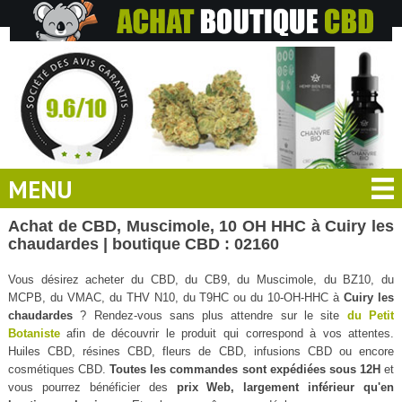
MENU
Achat de CBD, Muscimole, 10 OH HHC à Cuiry les
chaudardes | boutique CBD : 02160
Vous désirez acheter du CBD, du CB9, du Muscimole, du BZ10, du
MCPB, du VMAC, du THV N10, du T9HC ou du 10-OH-HHC à
Cuiry les
chaudardes
? Rendez-vous sans plus attendre sur le site
du Petit
Botaniste
afin de découvrir le produit qui correspond à vos attentes.
Huiles CBD, résines CBD, fleurs de CBD, infusions CBD ou encore
cosmétiques CBD.
Toutes les commandes sont expédiées sous 12H
et
vous pourrez bénéficier des
prix Web, largement inférieur qu'en