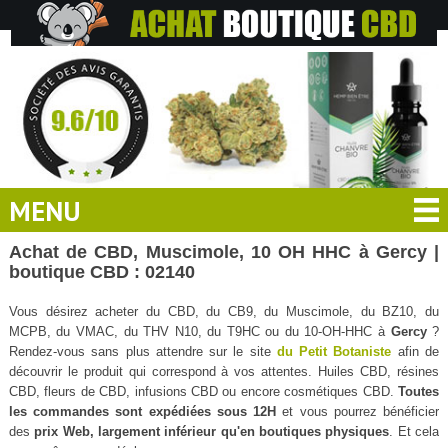
MENU
Achat de CBD, Muscimole, 10 OH HHC à Gercy |
boutique CBD : 02140
Vous désirez acheter du CBD, du CB9, du Muscimole, du BZ10, du
MCPB, du VMAC, du THV N10, du T9HC ou du 10-OH-HHC à
Gercy
?
Rendez-vous sans plus attendre sur le site
du Petit Botaniste
afin de
découvrir le produit qui correspond à vos attentes. Huiles CBD, résines
CBD, fleurs de CBD, infusions CBD ou encore cosmétiques CBD.
Toutes
les commandes sont expédiées sous 12H
et vous pourrez bénéficier
des
prix Web, largement inférieur qu'en boutiques physiques
. Et cela