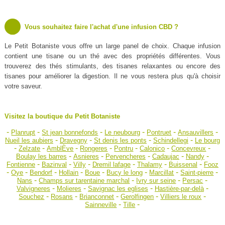
Vous souhaitez faire l'achat d'une infusion CBD ?
Le Petit Botaniste vous offre un large panel de choix. Chaque infusion
contient une tisane ou un thé avec des propriétés différentes. Vous
trouverez des thés stimulants, des tisanes relaxantes ou encore des
tisanes pour améliorer la digestion. Il ne vous restera plus qu'à choisir
votre saveur.
Visitez la boutique du Petit Botaniste
-
-
-
-
-
-
Planrupt
St jean bonnefonds
Le neubourg
Pontruet
Ansauvillers
-
-
-
-
Nueil les aubiers
Dravegny
St denis les ponts
Schindellegi
Le bourg
-
-
-
-
-
-
-
Zelzate
AmblÈve
Rongeres
Pontru
Calonico
Concevreux
-
-
-
-
-
Boulay les barres
Asnieres
Pervencheres
Cadaujac
Nandy
-
-
-
-
-
-
Fontienne
Bazinval
Villy
Dremil lafage
Thalamy
Buissenal
Fooz
-
-
-
-
-
-
-
-
Oye
Bendorf
Hollain
Boue
Bucy le long
Marcillat
Saint-pierre
-
-
-
-
Nans
Champs sur tarentaine marchal
Ivry sur seine
Persac
-
-
-
-
Valvigneres
Molieres
Savignac les eglises
Hastière-par-delà
-
-
-
-
-
Souchez
Rosans
Brianconnet
Gerolfingen
Villiers le roux
-
-
Sainneville
Tille