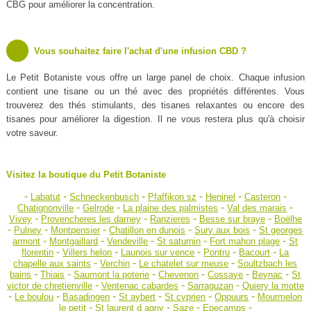
CBG pour améliorer la concentration.
Vous souhaitez faire l'achat d'une infusion CBD ?
Le Petit Botaniste vous offre un large panel de choix. Chaque infusion
contient une tisane ou un thé avec des propriétés différentes. Vous
trouverez des thés stimulants, des tisanes relaxantes ou encore des
tisanes pour améliorer la digestion. Il ne vous restera plus qu'à choisir
votre saveur.
Visitez la boutique du Petit Botaniste
-
-
-
-
-
-
Labatut
Schneckenbusch
Pfaffikon sz
Heninel
Casteron
-
-
-
-
Chatignonville
Gelrode
La plaine des palmistes
Val des marais
-
-
-
-
Vivey
Provencheres les darney
Ranzieres
Besse sur braye
Boëlhe
-
-
-
-
-
Pulney
Montpensier
Chatillon en dunois
Sury aux bois
St georges
-
-
-
-
-
armont
Montgaillard
Vendeville
St saturnin
Fort mahon plage
St
-
-
-
-
-
florentin
Villers helon
Launois sur vence
Pontru
Bacourt
La
-
-
-
chapelle aux saints
Verchin
Le chatelet sur meuse
Soultzbach les
-
-
-
-
-
-
bains
Thiais
Saumont la poterie
Chevenon
Cossaye
Beynac
St
-
-
-
victor de chretienville
Ventenac cabardes
Sarraguzan
Quiery la motte
-
-
-
-
-
-
Le boulou
Basadingen
St aybert
St cyprien
Oppuurs
Mourmelon
-
-
-
-
le petit
St laurent d agny
Saze
Epecamps