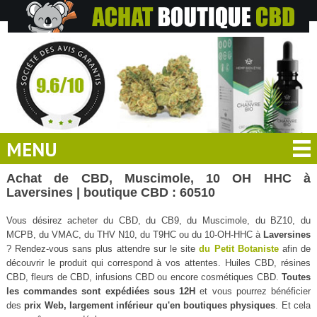
MENU
Achat de CBD, Muscimole, 10 OH HHC à
Laversines | boutique CBD : 60510
Vous désirez acheter du CBD, du CB9, du Muscimole, du BZ10, du
MCPB, du VMAC, du THV N10, du T9HC ou du 10-OH-HHC à
Laversines
? Rendez-vous sans plus attendre sur le site
du Petit Botaniste
afin de
découvrir le produit qui correspond à vos attentes. Huiles CBD, résines
CBD, fleurs de CBD, infusions CBD ou encore cosmétiques CBD.
Toutes
les commandes sont expédiées sous 12H
et vous pourrez bénéficier
des
prix Web, largement inférieur qu'en boutiques physiques
. Et cela