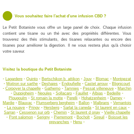
Vous souhaitez faire l'achat d'une infusion CBD ?
Le Petit Botaniste vous offre un large panel de choix. Chaque infusion
contient une tisane ou un thé avec des propriétés différentes. Vous
trouverez des thés stimulants, des tisanes relaxantes ou encore des
tisanes pour améliorer la digestion. Il ne vous restera plus qu'à choisir
votre saveur.
Visitez la boutique du Petit Botaniste
-
-
-
-
-
-
Lagardere
Quinto
Bertschikon b. attikon
Jouy
Blomac
Montpezat
-
-
-
-
-
Moitron sur sarthe
Deshaies
Endoufielle
Castet arrouy
Blignicourt
-
-
-
-
-
Corpoyer la chapelle
Gathemo
Tamnies
Pessat villeneuve
Marchin
-
-
-
-
-
-
-
Duppigheim
Neoules
Sollacaro
Fauillet
Albias
Bedeille
-
-
-
-
-
Plougoulm
St romain la motte
Perelli
Hohatzenheim
Darney
-
-
-
-
-
Mardie
Blauvac
Flumserberg bergheim
Ballon
Malbrans
Vernantois
-
-
-
-
-
-
La nouaye
Pringy
Hersberg
Sarlat la caneda
St laurent en caux
-
-
-
-
Sarran
Cessenon sur orb
Chemin
St laurent d onay
Vieille chapelle
-
-
-
-
-
-
Pont salomon
Serigny
Pierremont
Bocholt
Sireuil
Boisset les
-
-
prevanches
Henu