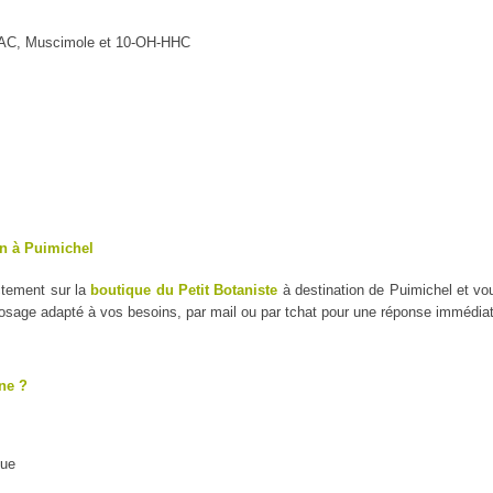
MAC, Muscimole et 10-OH-HHC
on à Puimichel
ctement sur la
boutique du Petit Botaniste
à destination de Puimichel et vo
dosage adapté à vos besoins, par mail ou par tchat pour une réponse immédiat
ne ?
que