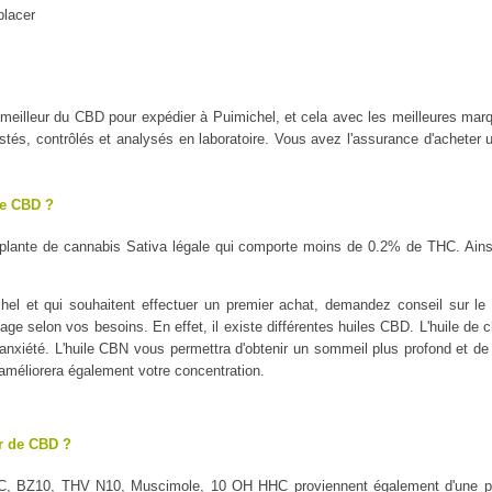
placer
le meilleur du CBD pour expédier à Puimichel, et cela avec les meilleur
tés, contrôlés et analysés en laboratoire. Vous avez l'assurance d'acheter u
le CBD ?
plante de cannabis Sativa légale qui comporte moins de 0.2% de THC. Ains
el et qui souhaitent effectuer un premier achat, demandez conseil sur le t
sage selon vos besoins. En effet, il existe différentes huiles CBD. L'huile de 
l'anxiété. L'huile CBN vous permettra d'obtenir un sommeil plus profond et de 
 améliorera également votre concentration.
ur de CBD ?
C, BZ10, THV N10, Muscimole, 10 OH HHC proviennent également d'une pl