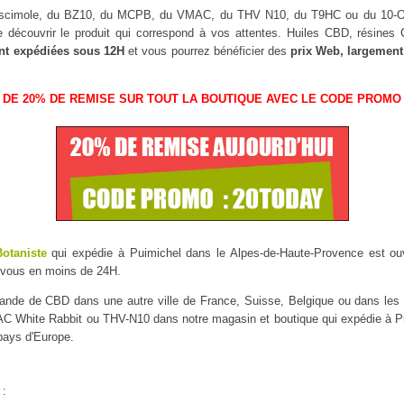
Muscimole, du BZ10, du MCPB, du VMAC, du THV N10, du T9HC ou du 10
 découvrir le produit qui correspond à vos attentes. Huiles CBD, résine
nt expédiées sous 12H
et vous pourrez bénéficier des
prix Web, largement
 DE 20% DE REMISE SUR TOUT LA BOUTIQUE AVEC LE CODE PROMO 
Botaniste
qui expédie à Puimichel dans le Alpes-de-Haute-Provence est ouve
 vous en moins de 24H.
mmande de CBD dans une autre ville de France, Suisse, Belgique ou dans l
White Rabbit ou THV-N10 dans notre magasin et boutique qui expédie à Puim
 pays d'Europe.
 :