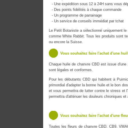
- Une expédition sous 12 à 24H sans vous dé
- Des points fidélités à chaque commande
- Un programme de parrainage
- Un service de conseils immédiat par tchat
Le Petit Botaniste a sélectionné uniquement 
comme White Rabbit. Tous les produits sont tes
ou encore la Suisse.
Vous souhaitez faire l'achat d'une hui
Chaque huile de chanvre CBD est issue d'une 
sont légales et conformes.
Pour les débutants CBD qui habitent à Puimich
primordial d'adapter la bonne huile et le bon do
et vous permettra de lutter contre le stress et 
permettra d'atténuer les douleurs chroniques et
Vous souhaitez faire l'achat d'une fle
Toutes les fleurs de chanvre CBD, CB9, VMA