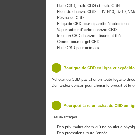
- Huile CBD, Huile CBG et Huile CBN
- Fleur de chanvre CBD, THV N10, BZ10, V
- Résine de CBD
- E liquide CBD pour cigarette électronique
- Vaporisateur d'herbe chanvre CBD
- Infusion CBD chanvre : tisane et thé
- Crème, baume, gel CBD
- Huile CBD pour animaux
Boutique de CBD en ligne et expéditi
Acheter du CBD pas cher en toute légalité dire
Demandez conseil pour choisir le produit et le 
Pourquoi faire un achat de CBD en lig
Les avantages :
- Des prix moins chers qu'une boutique physi
- Des promotions toute l'année