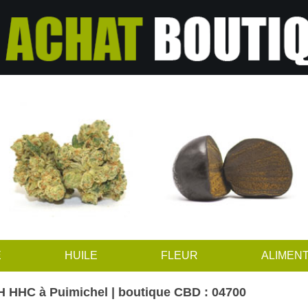
E
HUILE
FLEUR
ALIMENT
 HHC à Puimichel | boutique CBD : 04700