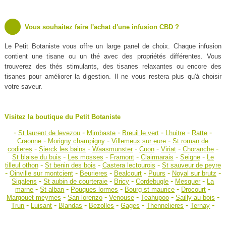
Vous souhaitez faire l'achat d'une infusion CBD ?
Le Petit Botaniste vous offre un large panel de choix. Chaque infusion
contient une tisane ou un thé avec des propriétés différentes. Vous
trouverez des thés stimulants, des tisanes relaxantes ou encore des
tisanes pour améliorer la digestion. Il ne vous restera plus qu'à choisir
votre saveur.
Visitez la boutique du Petit Botaniste
-
-
-
-
-
-
St laurent de levezou
Mimbaste
Breuil le vert
Lhuitre
Ratte
-
-
-
Craonne
Morigny champigny
Villemeux sur eure
St roman de
-
-
-
-
-
-
codieres
Sierck les bains
Waasmunster
Cuon
Viriat
Choranche
-
-
-
-
-
St blaise du buis
Les mosses
Framont
Clairmarais
Seigne
Le
-
-
-
tilleul othon
St benin des bois
Castera lectourois
St sauveur de peyre
-
-
-
-
-
-
Oinville sur montcient
Beurieres
Bealcourt
Puurs
Noyal sur brutz
-
-
-
-
-
Sigalens
St aubin de courteraie
Bricy
Cordebugle
Mesquer
La
-
-
-
-
-
marne
St alban
Pouques lormes
Bourg st maurice
Drocourt
-
-
-
-
-
Margouet meymes
San lorenzo
Venouse
Teahupoo
Sailly au bois
-
-
-
-
-
-
-
Trun
Luisant
Blandas
Bezolles
Gages
Thennelieres
Ternay