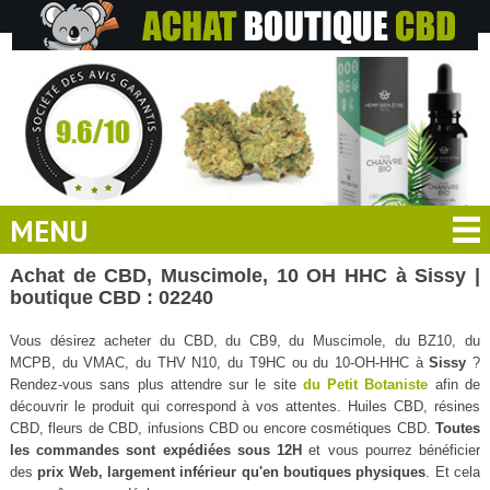
MENU
Achat de CBD, Muscimole, 10 OH HHC à Sissy |
boutique CBD : 02240
Vous désirez acheter du CBD, du CB9, du Muscimole, du BZ10, du
MCPB, du VMAC, du THV N10, du T9HC ou du 10-OH-HHC à
Sissy
?
Rendez-vous sans plus attendre sur le site
du Petit Botaniste
afin de
découvrir le produit qui correspond à vos attentes. Huiles CBD, résines
CBD, fleurs de CBD, infusions CBD ou encore cosmétiques CBD.
Toutes
les commandes sont expédiées sous 12H
et vous pourrez bénéficier
des
prix Web, largement inférieur qu'en boutiques physiques
. Et cela