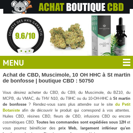
MENU
Achat de CBD, Muscimole, 10 OH HHC à St martin
de bonfosse | boutique CBD : 50750
Vous désirez acheter du CBD, du CB9, du Muscimole, du BZ10, du
MCPB, du VMAC, du THV N10, du T9HC ou du 10-OH-HHC à
St martin
de bonfosse
? Rendez-vous sans plus attendre sur le site
du Petit
Botaniste
afin de découvrir le produit qui correspond à vos attentes.
Huiles CBD, résines CBD, fleurs de CBD, infusions CBD ou encore
cosmétiques CBD.
Toutes les commandes sont expédiées sous 12H
et
vous pourrez bénéficier des
prix Web, largement inférieur qu'en