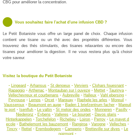
CBG pour améliorer la concentration.
Vous souhaitez faire l'achat d'une infusion CBD ?
Le Petit Botaniste vous offre un large panel de choix. Chaque infusion
contient une tisane ou un thé avec des propriétés différentes. Vous
trouverez des thés stimulants, des tisanes relaxantes ou encore des
tisanes pour améliorer la digestion. Il ne vous restera plus qu'à choisir
votre saveur.
Visitez la boutique du Petit Botaniste
-
-
-
-
-
-
Lingeard
Arhansus
St denoeux
Verviers
Clohars fouesnant
-
-
-
-
-
Rapaggio
Arthenac
Montauban sur l ouveze
Mettet
Taurinya
-
-
-
-
Vellechevreux et courbenans
Aubreville
Halleux
Vahl ebersing
-
-
-
-
-
-
Peyrouse
Lemps
Orcet
Marquay
Raphele les arles
Moreuil
-
-
-
Vausseroux
Beaumont en auge
Baden 1 briefzentrum facher
Mareuil
-
-
-
-
-
-
le port
Isenfluh
Le valtin
St meloir des ondes
Monneren
Pasilly
-
-
-
-
-
Niederonz
Eybens
Valleres
Le bourget
Davos glaris
-
-
-
-
-
Hinterkappelen
Torchefelon
Richelieu
Loiron
Perroy
Le mayet d
-
-
-
-
-
ecole
Bathelemont les bauzemont
Rangiroa
Varogne
Velleches
-
-
-
-
-
Tincry
Rettel
Erembodegem
Camperio
Bretteville sur dives
Le
-
noirmont