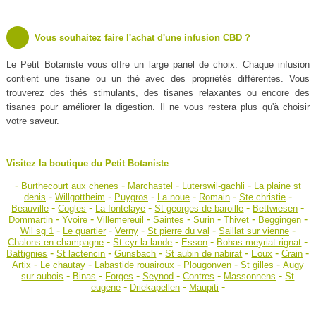
Vous souhaitez faire l'achat d'une infusion CBD ?
Le Petit Botaniste vous offre un large panel de choix. Chaque infusion
contient une tisane ou un thé avec des propriétés différentes. Vous
trouverez des thés stimulants, des tisanes relaxantes ou encore des
tisanes pour améliorer la digestion. Il ne vous restera plus qu'à choisir
votre saveur.
Visitez la boutique du Petit Botaniste
-
-
-
-
Burthecourt aux chenes
Marchastel
Luterswil-gachli
La plaine st
-
-
-
-
-
-
denis
Willgottheim
Puygros
La noue
Romain
Ste christie
-
-
-
-
-
Beauville
Cogles
La fontelaye
St georges de baroille
Bettwiesen
-
-
-
-
-
-
-
Dommartin
Yvoire
Villemereuil
Saintes
Surin
Thivet
Beggingen
-
-
-
-
-
Wil sg 1
Le quartier
Verny
St pierre du val
Saillat sur vienne
-
-
-
-
Chalons en champagne
St cyr la lande
Esson
Bohas meyriat rignat
-
-
-
-
-
-
Battignies
St lactencin
Gunsbach
St aubin de nabirat
Eoux
Crain
-
-
-
-
-
Artix
Le chautay
Labastide rouairoux
Plougonven
St gilles
Augy
-
-
-
-
-
-
sur aubois
Binas
Forges
Seynod
Contres
Massonnens
St
-
-
-
eugene
Driekapellen
Maupiti